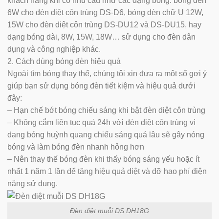
khách hàng khi có nhu cầu như các dạng bóng: bóng đèn
6W cho đèn diệt côn trùng DS-D6, bóng đèn chữ U 12W,
15W cho đèn diệt côn trùng DS-DU12 và DS-DU15, hay
dạng bóng dài, 8W, 15W, 18W… sử dụng cho đèn dân
dụng và công nghiệp khác.
2. Cách dùng bóng đèn hiệu quả
Ngoài tìm bóng thay thế, chúng tôi xin đưa ra một số gợi ý
giúp bạn sử dụng bóng đèn tiết kiệm và hiệu quả dưới
đây:
– Hạn chế bớt bóng chiếu sáng khi bật đèn diệt côn trùng
– Không cắm liên tục quá 24h với đèn diệt côn trùng vì
dạng bóng huỳnh quang chiếu sáng quá lâu sẽ gây nóng
bóng và làm bóng đèn nhanh hỏng hơn
– Nên thay thế bóng đèn khi thấy bóng sáng yếu hoặc ít
nhất 1 năm 1 lần để tăng hiệu quả diệt và đỡ hao phí điện
năng sử dụng.
Đèn diệt muỗi DS DH18G