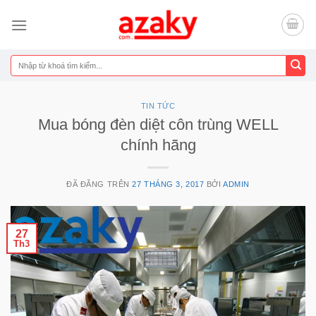
Chuyển
đến
nội
dung
Tìm
kiếm:
TIN TỨC
Mua bóng đèn diệt côn trùng WELL
chính hãng
ĐÃ ĐĂNG TRÊN
27 THÁNG 3, 2017
BỞI
ADMIN
27
Th3