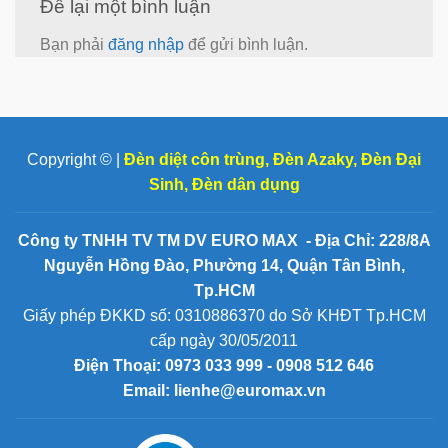
Để lại một bình luận
Bạn phải
đăng nhập
để gửi bình luận.
Copyright © |
Đèn diệt côn trùng
,
Đèn Azaky
,
Đèn Đại
Sinh
,
Đèn dân dụng
Công ty TNHH TV TM DV EURO MAX - Địa Chỉ: 228/8A
Nguyễn Hồng Đào, Phường 14, Quận Tân Bình,
Tp.HCM
Giấy phép ĐKKD số: 0310886370 do Sở KHĐT Tp.HCM
cấp ngày 30/05/2011
Điện Thoại:
0973 033 999 - 0908 512 646
Email: lienhe@euromax.vn