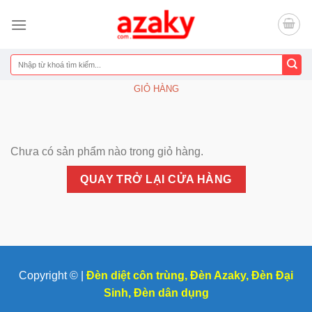
Chuyển
đến
nội
dung
Tìm
kiếm:
GIỎ HÀNG
Chưa có sản phẩm nào trong giỏ hàng.
QUAY TRỞ LẠI CỬA HÀNG
Copyright © |
Đèn diệt côn trùng
,
Đèn Azaky
,
Đèn Đại
Sinh
,
Đèn dân dụng