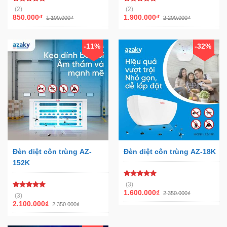
Được xếp
Được xếp
(2)
(2)
hạng
5.00
hạng
5.00
850.000
₫
1.900.000
₫
1.100.000
₫
2.200.000
₫
5 sao
5 sao
-11%
-32%
Đèn diệt côn trùng AZ-
Đèn diệt côn trùng AZ-18K
152K
Được xếp
(3)
hạng
5.00
1.600.000
₫
2.350.000
₫
Được xếp
(3)
5 sao
hạng
5.00
2.100.000
₫
2.350.000
₫
5 sao