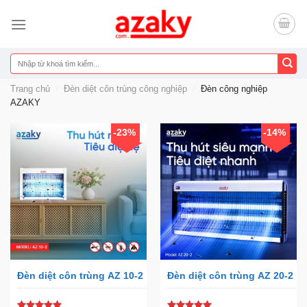
Chuyển
đến
nội
dung
Tìm
kiếm:
Trang chủ
/
Đèn diệt côn trùng công nghiệp
/
Đèn công nghiệp
AZAKY
-23%
-14%
Đèn diệt côn trùng AZ 10-2
Đèn diệt côn trùng AZ 20-2