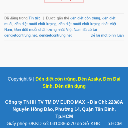
Đã đăng trong
Tin tức
|
Được gắn thẻ
đèn diệt côn trùng
,
đèn diệt
muỗi
,
đèn diệt muỗi chất lượng
,
đèn diệt muỗi chất lượng nhất Việt
Nam
,
Đèn diệt muỗi chất lượng nhất Việt Nam đã có tại
dendietcontrung.net
,
dendietcontrung.net
Để lại một bình luận
Copyright © |
Đèn diệt côn trùng
,
Đèn Azaky
,
Đèn Đại
Sinh
,
Đèn dân dụng
Công ty TNHH TV TM DV EURO MAX - Địa Chỉ: 228/8A
Nguyễn Hồng Đào, Phường 14, Quận Tân Bình,
Tp.HCM
Giấy phép ĐKKD số: 0310886370 do Sở KHĐT Tp.HCM