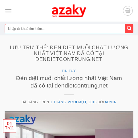
Chuyển
đến
nội
dung
Tìm
kiếm:
LƯU TRỮ THẺ:
ĐÈN DIỆT MUỖI CHẤT LƯỢNG
NHẤT VIỆT NAM ĐÃ CÓ TẠI
DENDIETCONTRUNG.NET
TIN TỨC
Đèn diệt muỗi chất lượng nhất Việt Nam
đã có tại dendietcontrung.net
ĐÃ ĐĂNG TRÊN
1 THÁNG MƯỜI MỘT, 2016
BỞI
ADMIN
01
Th11