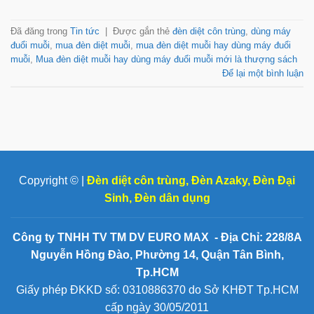
Đã đăng trong
Tin tức
|
Được gắn thẻ
đèn diệt côn trùng
,
dùng máy
đuổi muỗi
,
mua đèn diệt muỗi
,
mua đèn diệt muỗi hay dùng máy đuổi
muỗi
,
Mua đèn diệt muỗi hay dùng máy đuổi muỗi mới là thượng sách
Để lại một bình luận
Copyright © |
Đèn diệt côn trùng
,
Đèn Azaky
,
Đèn Đại
Sinh
,
Đèn dân dụng
Công ty TNHH TV TM DV EURO MAX - Địa Chỉ: 228/8A
Nguyễn Hồng Đào, Phường 14, Quận Tân Bình,
Tp.HCM
Giấy phép ĐKKD số: 0310886370 do Sở KHĐT Tp.HCM
cấp ngày 30/05/2011