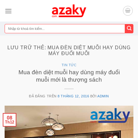
Chuyển
đến
nội
dung
Tìm
kiếm:
LƯU TRỮ THẺ:
MUA ĐÈN DIỆT MUỖI HAY DÙNG
MÁY ĐUỔI MUỖI
TIN TỨC
Mua đèn diệt muỗi hay dùng máy đuổi
muỗi mới là thượng sách
ĐÃ ĐĂNG TRÊN
8 THÁNG 12, 2016
BỞI
ADMIN
08
Th12