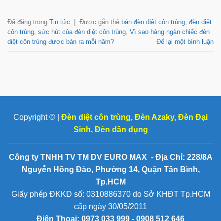
Đã đăng trong
Tin tức
|
Được gắn thẻ
bán đèn diệt côn trùng
,
đèn diệt
côn trùng
,
sức hút của đèn diệt côn trùng
,
Vì sao hàng ngàn chiếc đèn
diệt côn trùng được bán ra mỗi năm?
Để lại một bình luận
Copyright © |
Đèn diệt côn trùng
,
Đèn Azaky
,
Đèn Đại
Sinh
,
Đèn dân dụng
Công ty TNHH TV TM DV EURO MAX - Địa Chỉ: 228/8A
Nguyễn Hồng Đào, Phường 14, Quận Tân Bình,
Tp.HCM
Giấy phép ĐKKD số: 0310886370 do Sở KHĐT Tp.HCM
cấp ngày 30/05/2011
Điện Thoại:
0973 033 999 - 0908 512 646