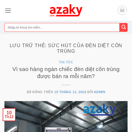
Chuyển
đến
nội
dung
Tìm
kiếm:
LƯU TRỮ THẺ:
SỨC HÚT CỦA ĐÈN DIỆT CÔN
TRÙNG
TIN TỨC
Vì sao hàng ngàn chiếc đèn diệt côn trùng
được bán ra mỗi năm?
ĐÃ ĐĂNG TRÊN
10 THÁNG 12, 2016
BỞI
ADMIN
10
Th12