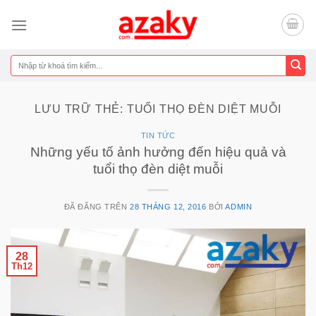
Chuyển
đến
nội
dung
Tìm
kiếm:
LƯU TRỮ THẺ:
TUỔI THỌ ĐÈN DIỆT MUỖI
TIN TỨC
Những yếu tố ảnh hưởng đến hiệu quả và
tuổi thọ đèn diệt muỗi
ĐÃ ĐĂNG TRÊN
28 THÁNG 12, 2016
BỞI
ADMIN
28
Th12