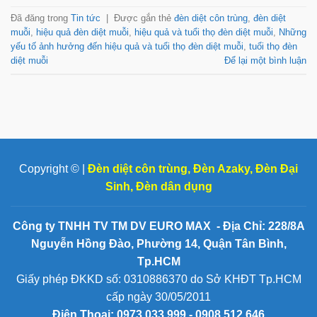
Đã đăng trong
Tin tức
|
Được gắn thẻ
đèn diệt côn trùng
,
đèn diệt
muỗi
,
hiệu quả đèn diệt muỗi
,
hiệu quả và tuổi thọ đèn diệt muỗi
,
Những
yếu tố ảnh hưởng đến hiệu quả và tuổi thọ đèn diệt muỗi
,
tuổi thọ đèn
diệt muỗi
Để lại một bình luận
Copyright © |
Đèn diệt côn trùng
,
Đèn Azaky
,
Đèn Đại
Sinh
,
Đèn dân dụng
Công ty TNHH TV TM DV EURO MAX - Địa Chỉ: 228/8A
Nguyễn Hồng Đào, Phường 14, Quận Tân Bình,
Tp.HCM
Giấy phép ĐKKD số: 0310886370 do Sở KHĐT Tp.HCM
cấp ngày 30/05/2011
Điện Thoại:
0973 033 999 - 0908 512 646