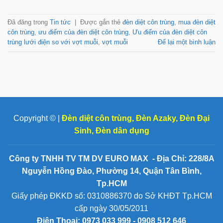
Đã đăng trong
Tin tức
|
Được gắn thẻ
đèn diệt côn trùng
,
mua đèn diệt
côn trùng
,
ưu điểm của đèn diệt côn trùng
,
Ưu điểm của đèn diệt côn
trùng lưới điện so với vợt muỗi
,
vợt muỗi
Để lại một bình luận
Copyright © |
Đèn diệt côn trùng
,
Đèn Azaky
,
Đèn Đại
Sinh
,
Đèn dân dụng
Công ty TNHH TV TM DV EURO MAX - Địa Chỉ: 228/8A
Nguyễn Hồng Đào, Phường 14, Quận Tân Bình,
Tp.HCM
Giấy phép ĐKKD số: 0310886370 do Sở KHĐT Tp.HCM
cấp ngày 30/05/2011
Điện Thoại:
0973 033 999 - 0908 512 646