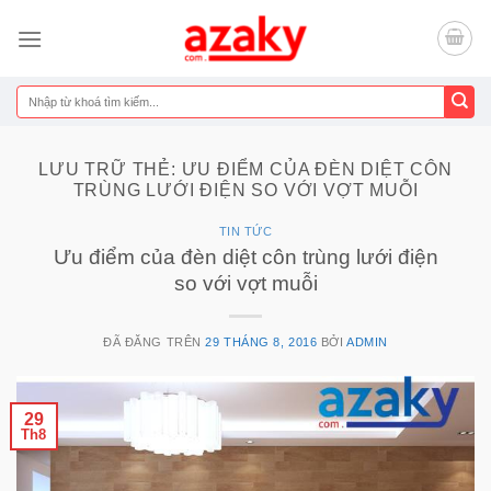
Chuyển
đến
nội
dung
Tìm
kiếm:
LƯU TRỮ THẺ:
ƯU ĐIỂM CỦA ĐÈN DIỆT CÔN
TRÙNG LƯỚI ĐIỆN SO VỚI VỢT MUỖI
TIN TỨC
Ưu điểm của đèn diệt côn trùng lưới điện
so với vợt muỗi
ĐÃ ĐĂNG TRÊN
29 THÁNG 8, 2016
BỞI
ADMIN
29
Th8