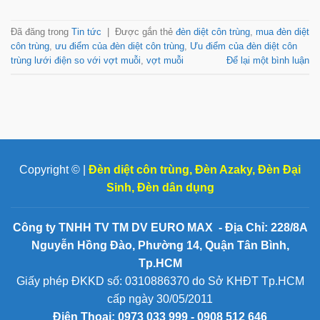
Đã đăng trong
Tin tức
|
Được gắn thẻ
đèn diệt côn trùng
,
mua đèn diệt
côn trùng
,
ưu điểm của đèn diệt côn trùng
,
Ưu điểm của đèn diệt côn
trùng lưới điện so với vợt muỗi
,
vợt muỗi
Để lại một bình luận
Copyright © |
Đèn diệt côn trùng
,
Đèn Azaky
,
Đèn Đại
Sinh
,
Đèn dân dụng
Công ty TNHH TV TM DV EURO MAX - Địa Chỉ: 228/8A
Nguyễn Hồng Đào, Phường 14, Quận Tân Bình,
Tp.HCM
Giấy phép ĐKKD số: 0310886370 do Sở KHĐT Tp.HCM
cấp ngày 30/05/2011
Điện Thoại:
0973 033 999 - 0908 512 646