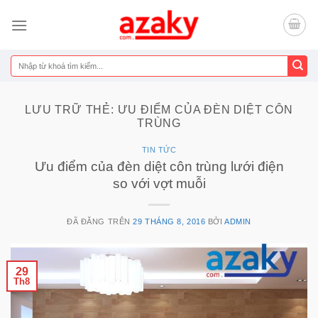
Chuyển
đến
nội
dung
Tìm
kiếm:
LƯU TRỮ THẺ:
ƯU ĐIỂM CỦA ĐÈN DIỆT CÔN
TRÙNG
TIN TỨC
Ưu điểm của đèn diệt côn trùng lưới điện
so với vợt muỗi
ĐÃ ĐĂNG TRÊN
29 THÁNG 8, 2016
BỞI
ADMIN
29
Th8