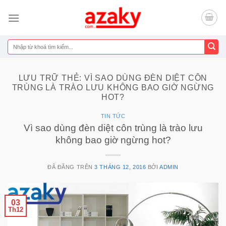
Chuyển
đến
nội
dung
Tìm
kiếm:
LƯU TRỮ THẺ:
VÌ SAO DÙNG ĐÈN DIỆT CÔN
TRÙNG LÀ TRÀO LƯU KHÔNG BAO GIỜ NGỪNG
HOT?
TIN TỨC
Vì sao dùng đèn diệt côn trùng là trào lưu
không bao giờ ngừng hot?
ĐÃ ĐĂNG TRÊN
3 THÁNG 12, 2016
BỞI
ADMIN
03
Th12