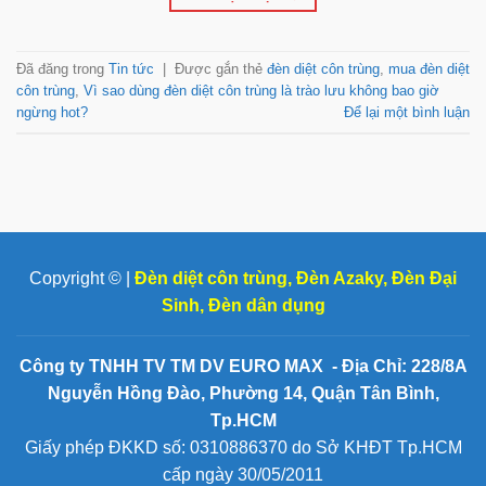
Đã đăng trong
Tin tức
|
Được gắn thẻ
đèn diệt côn trùng
,
mua đèn diệt
côn trùng
,
Vì sao dùng đèn diệt côn trùng là trào lưu không bao giờ
ngừng hot?
Để lại một bình luận
Copyright © |
Đèn diệt côn trùng
,
Đèn Azaky
,
Đèn Đại
Sinh
,
Đèn dân dụng
Công ty TNHH TV TM DV EURO MAX - Địa Chỉ: 228/8A
Nguyễn Hồng Đào, Phường 14, Quận Tân Bình,
Tp.HCM
Giấy phép ĐKKD số: 0310886370 do Sở KHĐT Tp.HCM
cấp ngày 30/05/2011