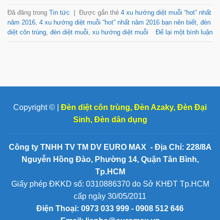
Đã đăng trong
Tin tức
|
Được gắn thẻ
4 xu hướng diệt muỗi “hot” nhất
năm 2016
,
4 xu hướng diệt muỗi “hot” nhất năm 2016 bạn nên biết
,
đèn
diệt côn trùng
,
đèn diệt muỗi
,
xu hướng diệt muỗi
Để lại một bình luận
Copyright © |
Đèn diệt côn trùng
,
Đèn Azaky
,
Đèn Đại
Sinh
,
Đèn dân dụng
Công ty TNHH TV TM DV EURO MAX - Địa Chỉ: 228/8A
Nguyễn Hồng Đào, Phường 14, Quận Tân Bình,
Tp.HCM
Giấy phép ĐKKD số: 0310886370 do Sở KHĐT Tp.HCM
cấp ngày 30/05/2011
Điện Thoại:
0973 033 999 - 0908 512 646