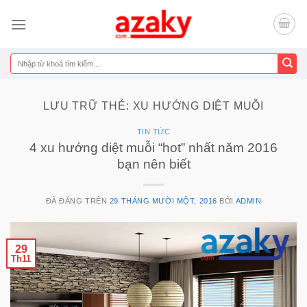
Chuyển
đến
nội
dung
Tìm
kiếm:
LƯU TRỮ THẺ:
XU HƯỚNG DIỆT MUỖI
TIN TỨC
4 xu hướng diệt muỗi “hot” nhất năm 2016
bạn nên biết
ĐÃ ĐĂNG TRÊN
29 THÁNG MƯỜI MỘT, 2016
BỞI
ADMIN
29
Th11