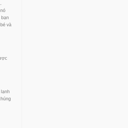
.
 nó
 bạn
bé và
ược
 lạnh
 chúng