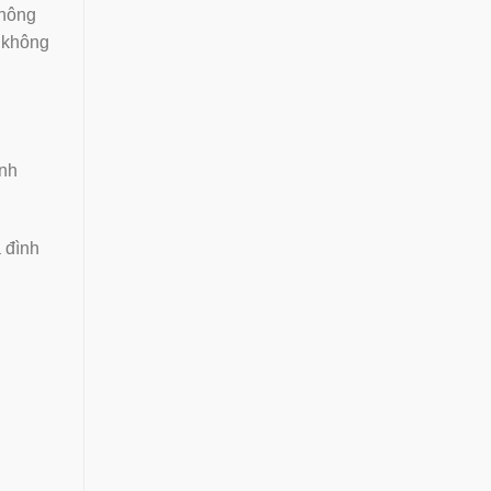
không
i không
anh
 đình