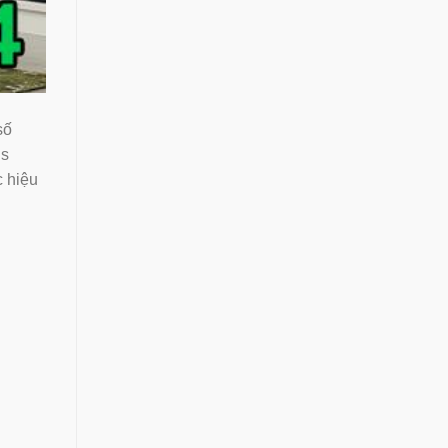
số
us
 hiệu