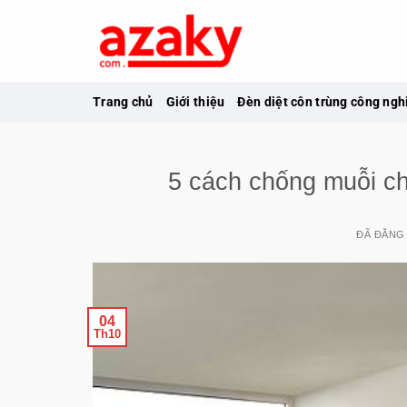
Chuyển
đến
nội
dung
Trang chủ
Giới thiệu
Đèn diệt côn trùng công ngh
5 cách chống muỗi cho
ĐÃ ĐĂNG
04
Th10