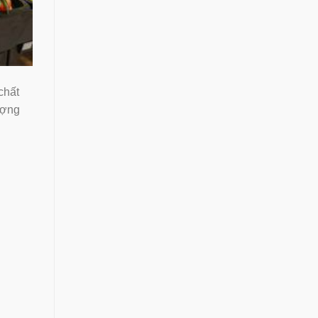
 chất
ượng