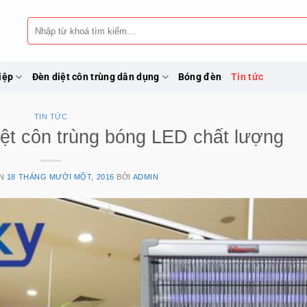
Tìm
kiếm:
iệp
Đèn diệt côn trùng dân dụng
Bóng đèn
Tin tức
TIN TỨC
iệt côn trùng bóng LED chất lượng
ÊN
18 THÁNG MƯỜI MỘT, 2016
BỞI
ADMIN