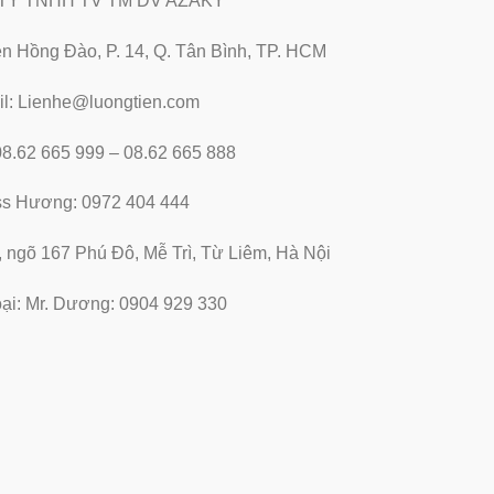
TY TNHH TV TM DV AZAKY
̃n Hồng Đào, P. 14, Q. Tân Bình, TP. HCM
l: Lienhe@luongtien.com
 08.62 665 999 – 08.62 665 888
ss Hương: 0972 404 444
, ngõ 167 Phú Đô, Mễ Trì, Từ Liêm, Hà Nội
oại: Mr. Dương: 0904 929 330