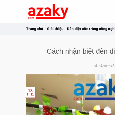
Chuyển
đến
nội
dung
Trang chủ
Giới thiệu
Đèn diệt côn trùng công ngh
Cách nhận biết đèn d
ĐÃ ĐĂNG TR
18
Th11