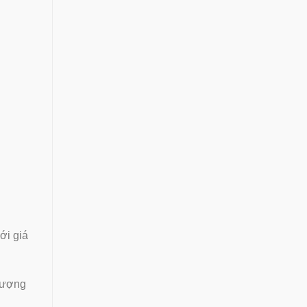
́i giá
lượng