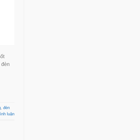
ốt
m đèn
g
,
đèn
ình luận