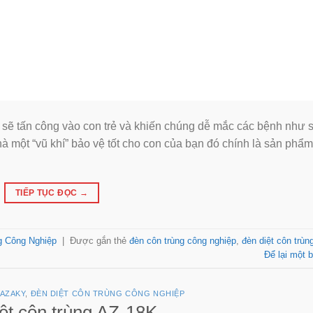
 sẽ tấn công vào con trẻ và khiến chúng dễ mắc các bệnh như s
hà một “vũ khí” bảo vệ tốt cho con của bạn đó chính là sản phẩ
TIẾP TỤC ĐỌC
→
g Công Nghiệp
|
Được gắn thẻ
đèn côn trùng công nghiệp
,
đèn diệt côn trùn
Để lại một b
 AZAKY
,
ĐÈN DIỆT CÔN TRÙNG CÔNG NGHIỆP
ệt côn trùng AZ-18K