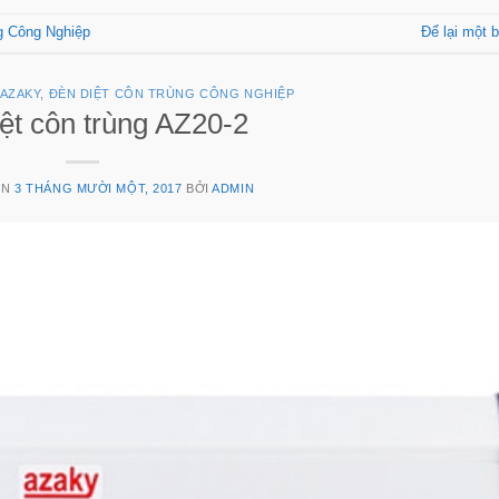
g Công Nghiệp
Để lại một b
 AZAKY
,
ĐÈN DIỆT CÔN TRÙNG CÔNG NGHIỆP
ệt côn trùng AZ20-2
ÊN
3 THÁNG MƯỜI MỘT, 2017
BỞI
ADMIN