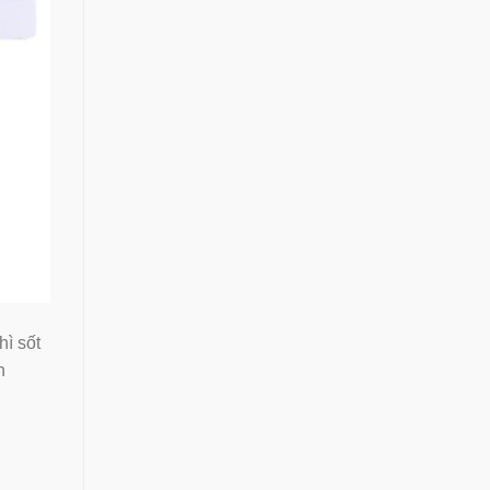
hì sốt
n