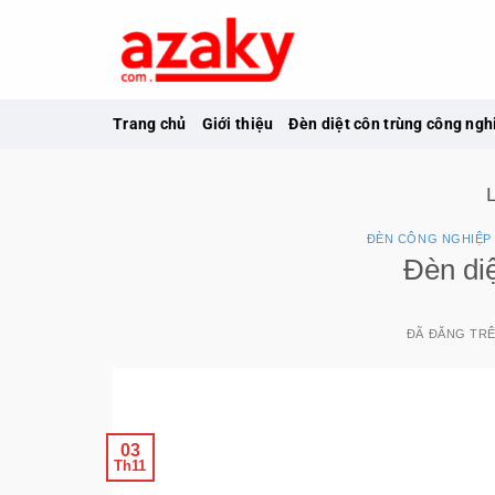
Chuyển
đến
nội
dung
Trang chủ
Giới thiệu
Đèn diệt côn trùng công ngh
ĐÈN CÔNG NGHIỆP
Đèn di
ĐÃ ĐĂNG TR
03
Th11