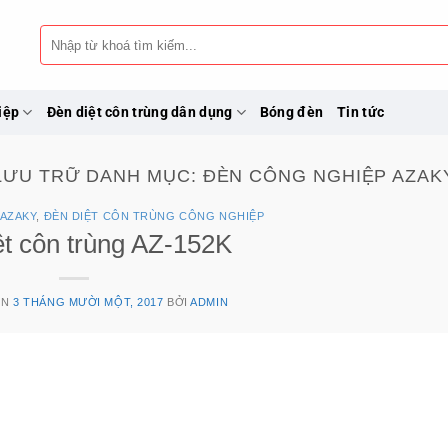
Tìm
kiếm:
iệp
Đèn diệt côn trùng dân dụng
Bóng đèn
Tin tức
LƯU TRỮ DANH MỤC:
ĐÈN CÔNG NGHIỆP AZAK
 AZAKY
,
ĐÈN DIỆT CÔN TRÙNG CÔNG NGHIỆP
ệt côn trùng AZ-152K
ÊN
3 THÁNG MƯỜI MỘT, 2017
BỞI
ADMIN