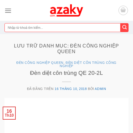
Chuyển
đến
nội
dung
Tìm
kiếm:
LƯU TRỮ DANH MỤC:
ĐÈN CÔNG NGHIỆP
QUEEN
ĐÈN CÔNG NGHIỆP QUEEN
,
ĐÈN DIỆT CÔN TRÙNG CÔNG
NGHIỆP
Đèn diệt côn trùng QE 20-2L
ĐÃ ĐĂNG TRÊN
16 THÁNG 10, 2018
BỞI
ADMIN
16
Th10