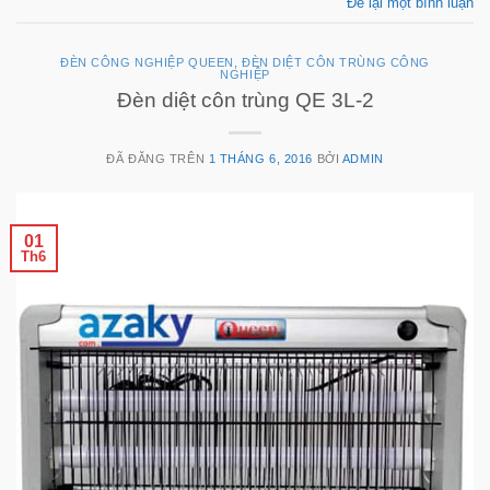
Để lại một bình luận
ĐÈN CÔNG NGHIỆP QUEEN
,
ĐÈN DIỆT CÔN TRÙNG CÔNG
NGHIỆP
Đèn diệt côn trùng QE 3L-2
ĐÃ ĐĂNG TRÊN
1 THÁNG 6, 2016
BỞI
ADMIN
01
Th6