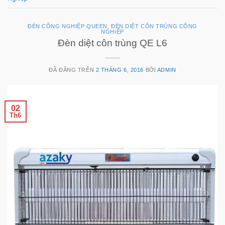
ĐÈN CÔNG NGHIỆP QUEEN
,
ĐÈN DIỆT CÔN TRÙNG CÔNG
NGHIỆP
Đèn diệt côn trùng QE L6
ĐÃ ĐĂNG TRÊN
2 THÁNG 6, 2016
BỞI
ADMIN
02
Th6