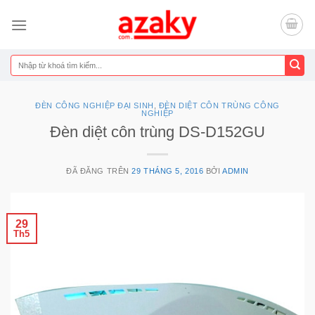
Chuyển
đến
nội
dung
Tìm
kiếm:
ĐÈN CÔNG NGHIỆP ĐẠI SINH
,
ĐÈN DIỆT CÔN TRÙNG CÔNG
NGHIỆP
Đèn diệt côn trùng DS-D152GU
ĐÃ ĐĂNG TRÊN
29 THÁNG 5, 2016
BỞI
ADMIN
29
Th5