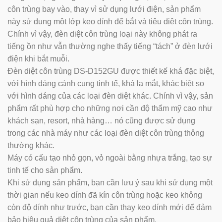
côn trùng bay vào, thay vì sử dụng lưới điện, sản phẩm
này sử dụng một lớp keo dính để bắt và tiêu diệt côn trùng.
Chính vì vậy, đèn diệt côn trùng loại này không phát ra
tiếng ồn như vẫn thường nghe thấy tiếng “tách” ở đèn lưới
điện khi bắt muỗi.
Đèn diệt côn trùng DS-D152GU được thiết kế khá đặc biệt,
với hình dáng cánh cung tinh tế, khá lạ mắt, khác biệt so
với hình dáng của các loại đèn diệt khác. Chính vì vậy, sản
phẩm rất phù hợp cho những nơi cần độ thẩm mỹ cao như
khách sạn, resort, nhà hàng… nó cũng được sử dụng
trong các nhà máy như các loại đèn diệt côn trùng thông
thường khác.
Máy có cấu tạo nhỏ gọn, vỏ ngoài bằng nhựa trắng, tạo sự
tinh tế cho sản phẩm.
Khi sử dụng sản phẩm, bạn cần lưu ý sau khi sử dụng một
thời gian nếu keo dính đã kín côn trùng hoặc keo không
còn độ dính như trước, bạn cần thay keo dính mới để đảm
bảo hiệu quả diệt côn trùng của sản phẩm.