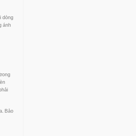
i dòng
g ánh
trong
đèn
phải
a. Bảo