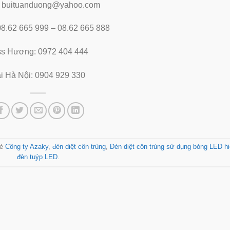
: buituanduong@yahoo.com
 08.62 665 999 – 08.62 665 888
ss Hương: 0972 404 444
i Hà Nội: 0904 929 330
hẻ
Công ty Azaky
,
đèn diệt côn trùng
,
Đèn diệt côn trùng sử dụng bóng LED h
đèn tuýp LED
.