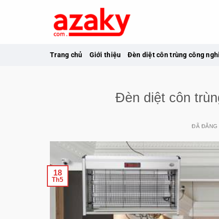
Chuyển
đến
nội
dung
Trang chủ
Giới thiệu
Đèn diệt côn trùng công ngh
Đèn diệt côn trù
ĐÃ ĐĂNG
18
Th5