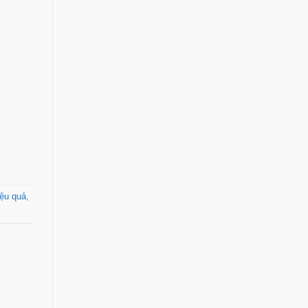
iệu quả
,