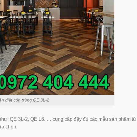
̀n diệt côn trùng QE 3L-2
như: QE 3L-2, QE L6, … cung cấp đầy đủ các mẫu sản phẩm từ
ựa chọn.