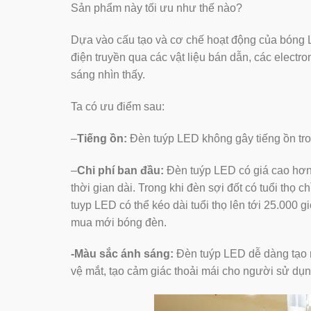
Sản phẩm này tối ưu như thế nào?
Dựa vào cấu tạo và cơ chế hoạt động của bóng LE
điện truyền qua các vật liệu bán dẫn, các elect
sáng nhìn thấy.
Ta có ưu điểm sau:
–
Tiếng ồn:
Đèn tuýp LED không gây tiếng ồn tro
–
Chi phí ban đầu:
Đèn tuýp LED có giá cao hơn 
thời gian dài. Trong khi đèn sợi đốt có tuổi thọ 
tuyp LED có thể kéo dài tuổi thọ lên tới 25.000 g
mua mới bóng đèn.
-Màu sắc ánh sáng:
Đèn tuýp LED dễ dàng tạo r
vệ mắt, tạo cảm giác thoải mái cho người sử dụn