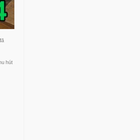
đã
hu hút