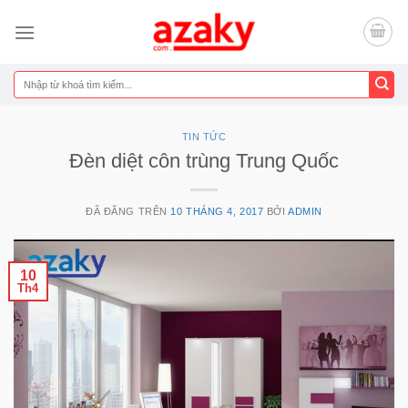
Chuyển
đến
nội
dung
Tìm
kiếm:
TIN TỨC
Đèn diệt côn trùng Trung Quốc
ĐÃ ĐĂNG TRÊN
10 THÁNG 4, 2017
BỞI
ADMIN
10
Th4