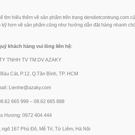
ể tìm hiểu thêm về sản phẩm trên trang dendietcontrung.com cu
ấn kỹ hơn về sản phẩm cũng như hướng dẫn đặt hàng nhanh ch
 quý khách hàng vui lòng liên hệ:
TY TNHH TV TM DV AZAKY
2 Bàu Cát, P.12, Q.Tân Bình, TP. HCM
ail: Lienhe@azaky.com
 08.62 665 999 – 08.62 665 888
ss Hương: 0972 404 444
, ngõ 167 Phú Đô, Mễ Trì, Từ Liêm, Hà Nội