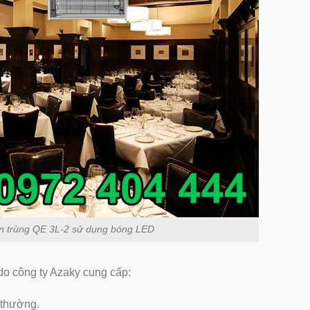
ôn trùng QE 3L-2 sử dụng bóng LED
 do công ty Azaky cung cấp:
 thường.