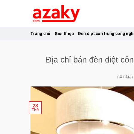
Chuyển
đến
nội
dung
Trang chủ
Giới thiệu
Đèn diệt côn trùng công ngh
Địa chỉ bán đèn diệt cô
ĐÃ ĐĂNG
28
Th9