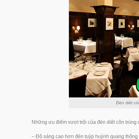
Đèn diệt c
Những ưu điểm vượt trội của đèn diệt côn trùng
– Độ sáng cao hơn đèn tuýp huỳnh quang thông