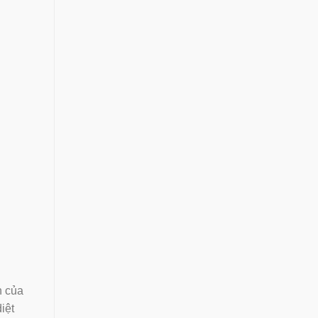
n của
iệt