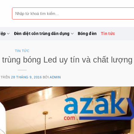
Tìm
kiếm:
iệp
Đèn diệt côn trùng dân dụng
Bóng đèn
Tin tức
TIN TỨC
n trùng bóng Led uy tín và chất lượng
 TRÊN
28 THÁNG 9, 2016
BỞI
ADMIN