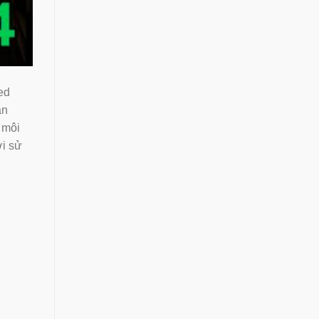
ed
an
ệ môi
i sử