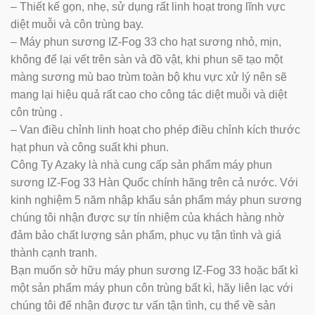
– Thiết kế gọn, nhẹ, sử dụng rất linh hoạt trong lĩnh vực
diệt muỗi và côn trùng bay.
– Máy phun sương IZ-Fog 33 cho hạt sương nhỏ, mịn,
không để lại vết trên sàn và đồ vật, khi phun sẽ tạo một
màng sương mù bao trùm toàn bộ khu vực xử lý nên sẽ
mang lại hiệu quả rất cao cho công tác diệt muỗi và diệt
côn trùng .
– Van điều chỉnh linh hoạt cho phép điều chỉnh kích thước
hạt phun và công suất khi phun.
Công Ty Azaky là nhà cung cấp sản phẩm máy phun
sương IZ-Fog 33 Hàn Quốc chính hãng trên cả nước. Với
kinh nghiệm 5 năm nhập khẩu sản phẩm máy phun sương
chúng tôi nhận được sự tín nhiệm của khách hàng nhờ
đảm bảo chất lượng sản phẩm, phục vụ tận tình và giá
thành cạnh tranh.
Bạn muốn sở hữu máy phun sương IZ-Fog 33 hoặc bất kì
một sản phẩm máy phun côn trùng bất kì, hãy liên lạc với
chúng tôi để nhận được tư vấn tận tình, cụ thể về sản