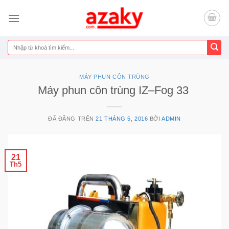
Chuyển
đến
nội
dung
Tìm
kiếm:
MÁY PHUN CÔN TRÙNG
Máy phun côn trùng IZ–Fog 33
ĐÃ ĐĂNG TRÊN
21 THÁNG 5, 2016
BỞI
ADMIN
21
Th5