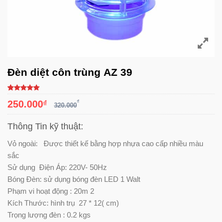
Đèn diệt côn trùng AZ 39
5.00
3
trên
250.000
₫
₫
5 dựa trên
320.000
đánh giá
Thông Tin kỹ thuật:
Vỏ ngoài: Được thiết kế bằng hợp nhựa cao cấp nhiều màu
sắc
Sử dụng Điện Áp: 220V- 50Hz
Bóng Đèn: sử dụng bóng đèn LED 1 Walt
Phạm vi hoạt động : 20m 2
Kích Thước: hình trụ 27 * 12( cm)
Trọng lượng đèn : 0.2 kgs