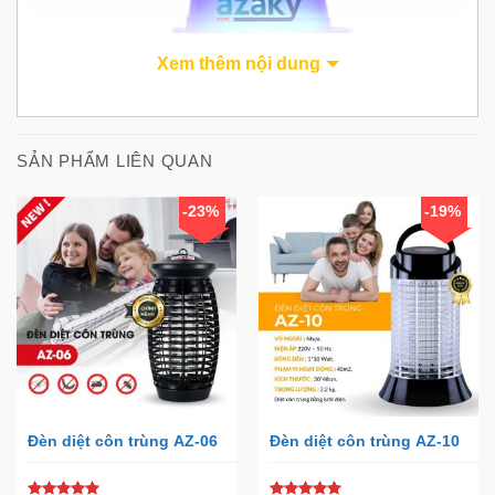
Xem thêm nội dung
SẢN PHẨM LIÊN QUAN
-23%
-19%
Đèn hoạt động theo cơ chế:
Bóng đèn phát ra ánh sáng tia cực tím thu hút muỗi,
khiến muỗi bay tới đèn, rồi bị lưới điện bên trong đèn
tiêu diệt gọn.
Đèn diệt côn trùng AZ-06
Đèn diệt côn trùng AZ-10
Đây chính là sản phẩm mà gia đình bạn không thể bỏ lỡ
trong dịp hè này. Với kích thước nhỏ gọn, bạn có thể bố