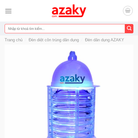
Chuyển
đến
nội
dung
Tìm
kiếm:
Trang chủ
/
Đèn diệt côn trùng dân dụng
/
Đèn dân dụng AZAKY