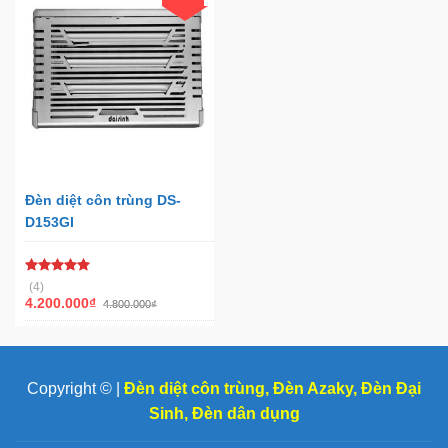
Đèn diệt côn trùng DS-
D153GI
Được xếp
(4)
hạng
5.00
4.200.000
₫
4.800.000
₫
5 sao
Copyright © |
Đèn diệt côn trùng
,
Đèn Azaky
,
Đèn Đại
Sinh
,
Đèn dân dụng