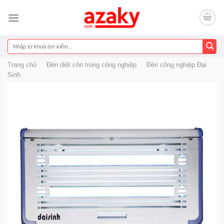
Chuyển
đến
nội
dung
Tìm
kiếm:
Trang chủ
/
Đèn diệt côn trùng công nghiệp
/
Đèn công nghiệp Đại
Sinh