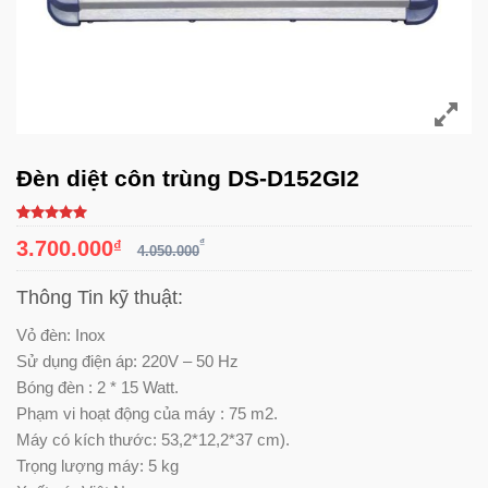
Đèn diệt côn trùng DS-D152GI2
5.00
4
trên
3.700.000
₫
₫
5 dựa trên
4.050.000
đánh giá
Thông Tin kỹ thuật:
Vỏ đèn: Inox
Sử dụng điện áp: 220V – 50 Hz
Bóng đèn : 2 * 15 Watt.
Phạm vi hoạt động của máy : 75 m2.
Máy có kích thước: 53,2*12,2*37 cm).
Trọng lượng máy: 5 kg