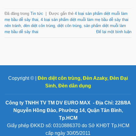
Đã đăng trong
Tin tức
|
Được gắn thẻ
4 loại sản phẩm diệt muỗi làm
mẹ bầu dễ sảy thai
,
4 loại sản phẩm diệt muỗi làm mẹ bầu dễ sảy thai
nên tránh
,
đèn diệt côn trùng
,
diệt côn trùng
,
sản phẩm diệt muỗi làm
mẹ bầu dễ sảy thai
Để lại một bình luận
Copyright © |
Đèn diệt côn trùng
,
Đèn Azaky
,
Đèn Đại
Sinh
,
Đèn dân dụng
Công ty TNHH TV TM DV EURO MAX - Địa Chỉ: 228/8A
Nguyễn Hồng Đào, Phường 14, Quận Tân Bình,
Tp.HCM
Giấy phép ĐKKD số: 0310886370 do Sở KHĐT Tp.HCM
cấp ngày 30/05/2011