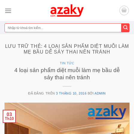
Chuyển
đến
nội
dung
Tìm
kiếm:
LƯU TRỮ THẺ:
4 LOẠI SẢN PHẨM DIỆT MUỖI LÀM
MẸ BẦU DỄ SẢY THAI NÊN TRÁNH
TIN TỨC
4 loại sản phẩm diệt muỗi làm mẹ bầu dễ
sảy thai nên tránh
ĐÃ ĐĂNG TRÊN
3 THÁNG 10, 2016
BỞI
ADMIN
03
Th10