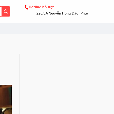
Hotline hỗ trợ:
228/8A Nguyễn Hồng Đào, Phường 14, Tân Bình, TP.H