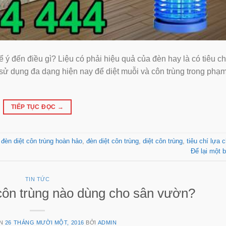
 ý đến điều gì? Liệu có phải hiệu quả của đèn hay là có tiêu chí
ử dụng đa dạng hiện nay để diệt muỗi và côn trùng trong phạm
TIẾP TỤC ĐỌC
→
 đèn diệt côn trùng hoàn hảo
,
đèn diệt côn trùng
,
diệt côn trùng
,
tiêu chí lựa 
Để lại một b
TIN TỨC
t côn trùng nào dùng cho sân vườn?
ÊN
26 THÁNG MƯỜI MỘT, 2016
BỞI
ADMIN