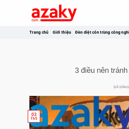
Chuyển
đến
nội
dung
Trang chủ
Giới thiệu
Đèn diệt côn trùng công ngh
3 điều nên tránh
ĐÃ ĐĂN
03
Th5