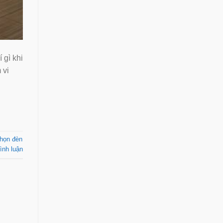
 gì khi
 vi
chọn đèn
ình luận