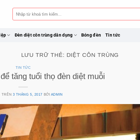
Tìm
kiếm:
iệp
Đèn diệt côn trùng dân dụng
Bóng đèn
Tin tức
LƯU TRỮ THẺ:
DIỆT CÔN TRÙNG
TIN TỨC
 để tăng tuổi thọ đèn diệt muỗi
G TRÊN
3 THÁNG 5, 2017
BỞI
ADMIN