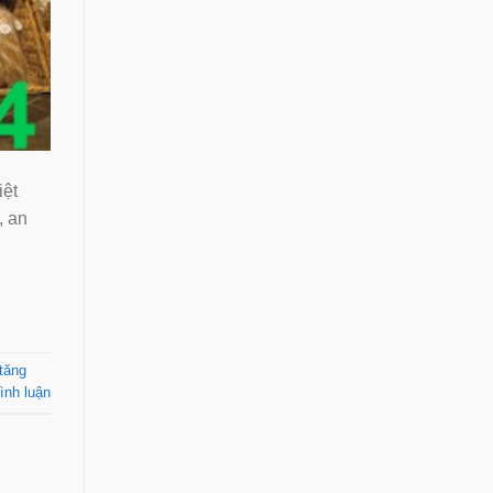
iệt
, an
tăng
ình luận