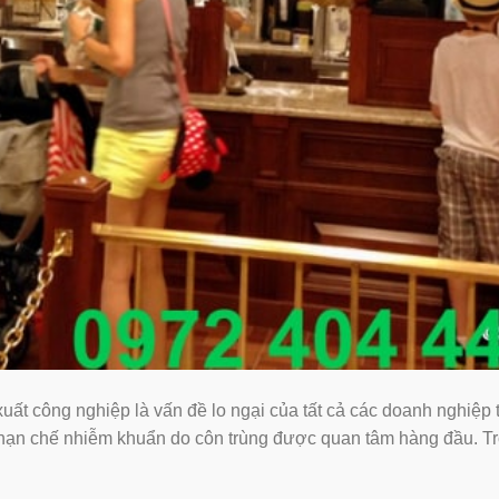
ất công nghiệp là vấn đề lo ngại của tất cả các doanh nghiệp 
, hạn chế nhiễm khuẩn do côn trùng được quan tâm hàng đầu. T