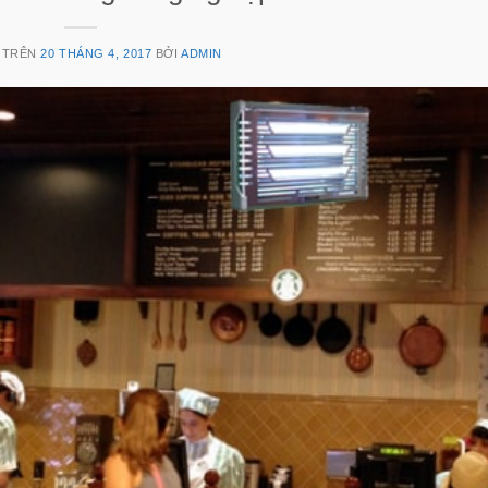
 TRÊN
20 THÁNG 4, 2017
BỞI
ADMIN