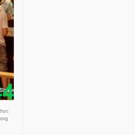
thực
rong