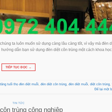
chúng ta luôn muốn sử dụng càng lâu càng tốt, vì vậy mà đèn d
sẽ hướng dẫn bạn sử dụng đèn diệt côn trùng một cách khoa học
TIẾP TỤC ĐỌC
→
tăng tuổi thọ đèn diệt muỗi
,
đèn diệt côn trùng
,
đèn diệt muỗi
,
diệt côn trùng
,
Để lại một b
TIN TỨC
 côn trùng công nghiệp