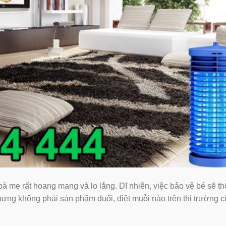
̀ mẹ rất hoang mang và lo lắng. Dĩ nhiên, việc bảo vệ bé sẽ th
 nhưng không phải sản phẩm đuổi, diệt muỗi nào trên thị trường 