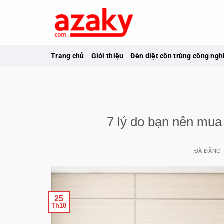
Chuyển
đến
nội
dung
Trang chủ
Giới thiệu
Đèn diệt côn trùng công ngh
7 lý do bạn nên mua 
ĐÃ ĐĂNG
25
Th10