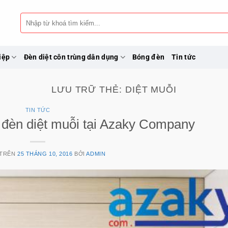
Tìm
kiếm:
iệp
Đèn diệt côn trùng dân dụng
Bóng đèn
Tin tức
LƯU TRỮ THẺ:
DIỆT MUỖI
TIN TỨC
đèn diệt muỗi tại Azaky Company
 TRÊN
25 THÁNG 10, 2016
BỞI
ADMIN