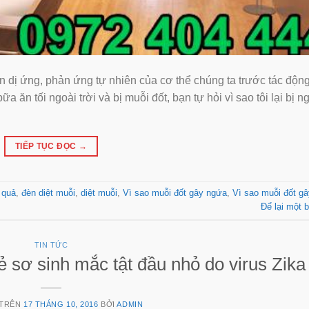
 dị ứng, phản ứng tự nhiên của cơ thể chúng ta trước tác động
n tối ngoài trời và bị muỗi đốt, bạn tự hỏi vì sao tôi lại bị 
TIẾP TỤC ĐỌC
→
 quả
,
đèn diệt muỗi
,
diệt muỗi
,
Vì sao muỗi đốt gây ngứa
,
Vì sao muỗi đốt g
Để lại một b
TIN TỨC
ẻ sơ sinh mắc tật đầu nhỏ do virus Zika
 TRÊN
17 THÁNG 10, 2016
BỞI
ADMIN