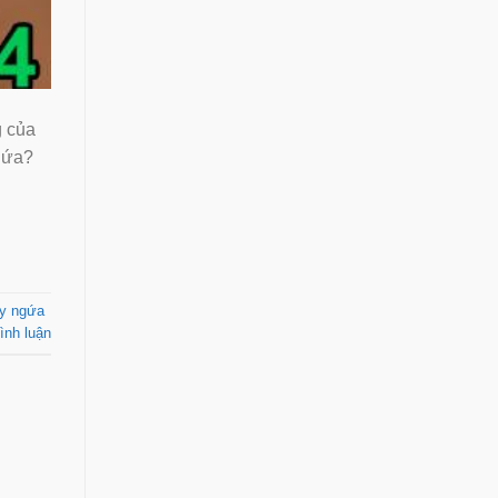
 của
ngứa?
ây ngứa
ình luận