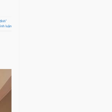
ỉnh”
ình luận