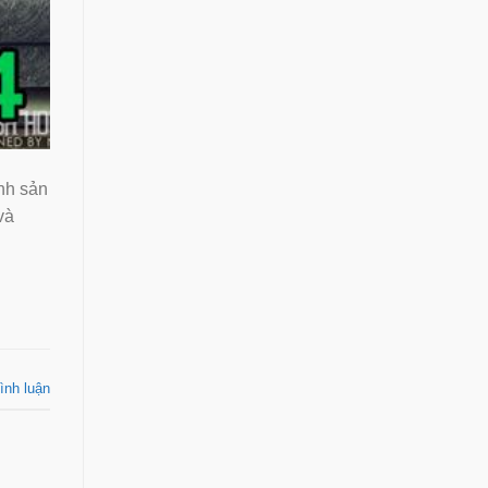
nh sản
và
ình luận