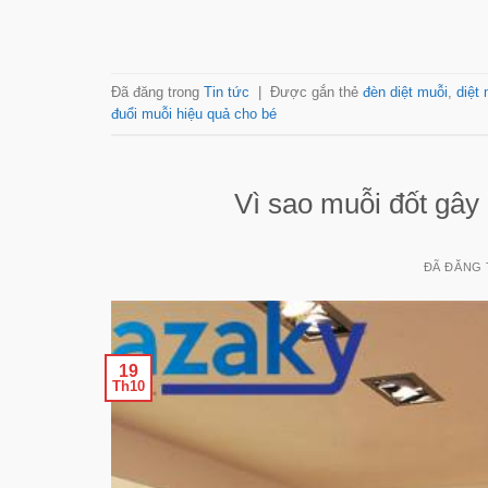
Đã đăng trong
Tin tức
|
Được gắn thẻ
đèn diệt muỗi
,
diệt
đuổi muỗi hiệu quả cho bé
Vì sao muỗi đốt gây n
ĐÃ ĐĂNG
19
Th10