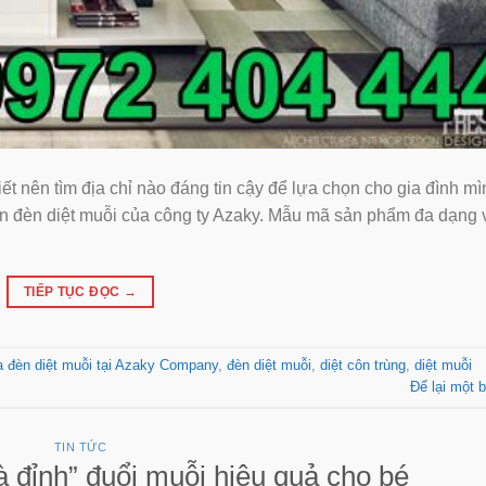
nên tìm địa chỉ nào đáng tin cậy để lựa chọn cho gia đình mì
 chọn đèn diệt muỗi của công ty Azaky. Mẫu mã sản phẩm đa dạng 
TIẾP TỤC ĐỌC
→
 đèn diệt muỗi tại Azaky Company
,
đèn diệt muỗi
,
diệt côn trùng
,
diệt muỗi
Để lại một b
TIN TỨC
 đỉnh” đuổi muỗi hiệu quả cho bé