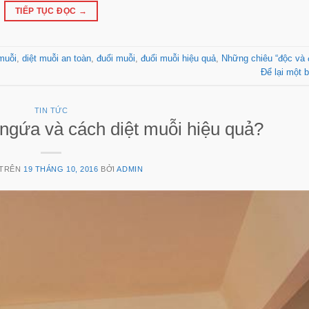
TIẾP TỤC ĐỌC
→
 muỗi
,
diệt muỗi an toàn
,
đuổi muỗi
,
đuổi muỗi hiệu quả
,
Những chiêu “độc và đ
Để lại một b
TIN TỨC
gứa và cách diệt muỗi hiệu quả?
 TRÊN
19 THÁNG 10, 2016
BỞI
ADMIN