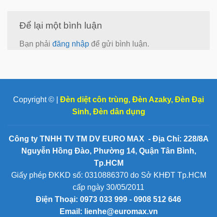
Để lại một bình luận
Bạn phải
đăng nhập
để gửi bình luận.
Copyright © |
Đèn diệt côn trùng
,
Đèn Azaky
,
Đèn Đại
Sinh
,
Đèn dân dụng
Công ty TNHH TV TM DV EURO MAX - Địa Chỉ: 228/8A
Nguyễn Hồng Đào, Phường 14, Quận Tân Bình,
Tp.HCM
Giấy phép ĐKKD số: 0310886370 do Sở KHĐT Tp.HCM
cấp ngày 30/05/2011
Điện Thoại:
0973 033 999 - 0908 512 646
Email: lienhe@euromax.vn