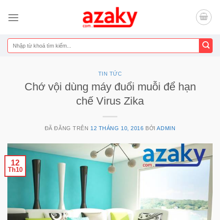
Chuyển
đến
nội
dung
Tìm
kiếm:
TIN TỨC
Chớ vội dùng máy đuổi muỗi để hạn
chế Virus Zika
ĐÃ ĐĂNG TRÊN
12 THÁNG 10, 2016
BỞI
ADMIN
12
Th10