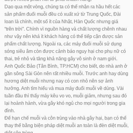
Dạo qua một vòng, chúng ta có thể nhận ra hầu hết các
sản phẩm đuổi muỗi đều có xuất xứ từ Trung Quốc, Đài
loan là chính, một số ít của Nhật, Hàn Quốc nhưng giá
“trên trời”. Chính vì nguồn hàng và chất lượng chênh nhau
như vậy nên khá ít khách hàng có thể tiếp cận được sản
phẩm chất lượng. Ngoài ra, các máy đuổi muỗi sử dụng
sóng siêu âm còn được cảnh báo nguy hại cho phụ nữ có
thai, trẻ nhỏ và tăng khả năng gây vô sinh ở nam giới.
Anh Quốc Bảo (Tân Bình, TP.HCM) cho biết, do nhà anh ở
gần sông Sài Gòn nên rất nhiều muỗi. Trước anh hay dùng
hương diệt muỗi nhưng nay có con nhỏ nên sợ ảnh
hưởng. Anh tìm hiểu và mua máy đuổi muỗi về dùng. Vài
tuần đầu thì thấy máy kêu vo vo, muỗi giảm, nhưng sau đó
lại hoành hành, vừa gây khó ngủ cho mọi người trong gia
đình.
Để hạn chế muỗi và côn trùng vào nhà gây hại, bạn có thể
thay thế bằng biện pháp diệt muỗi an toàn là đèn diệt muỗi,
diệt côn trùng.