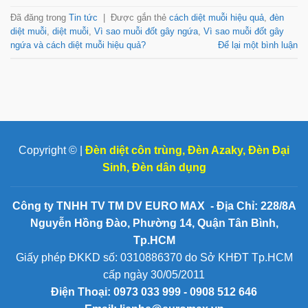
Đã đăng trong
Tin tức
|
Được gắn thẻ
cách diệt muỗi hiệu quả
,
đèn
diệt muỗi
,
diệt muỗi
,
Vì sao muỗi đốt gây ngứa
,
Vì sao muỗi đốt gây
ngứa và cách diệt muỗi hiệu quả?
Để lại một bình luận
Copyright © |
Đèn diệt côn trùng
,
Đèn Azaky
,
Đèn Đại
Sinh
,
Đèn dân dụng
Công ty TNHH TV TM DV EURO MAX - Địa Chỉ: 228/8A
Nguyễn Hồng Đào, Phường 14, Quận Tân Bình,
Tp.HCM
Giấy phép ĐKKD số: 0310886370 do Sở KHĐT Tp.HCM
cấp ngày 30/05/2011
Điện Thoại:
0973 033 999 - 0908 512 646