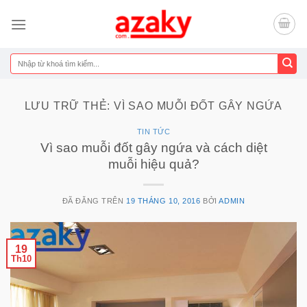
Chuyển
đến
nội
dung
Tìm
kiếm:
LƯU TRỮ THẺ:
VÌ SAO MUỖI ĐỐT GÂY NGỨA
TIN TỨC
Vì sao muỗi đốt gây ngứa và cách diệt
muỗi hiệu quả?
ĐÃ ĐĂNG TRÊN
19 THÁNG 10, 2016
BỞI
ADMIN
19
Th10