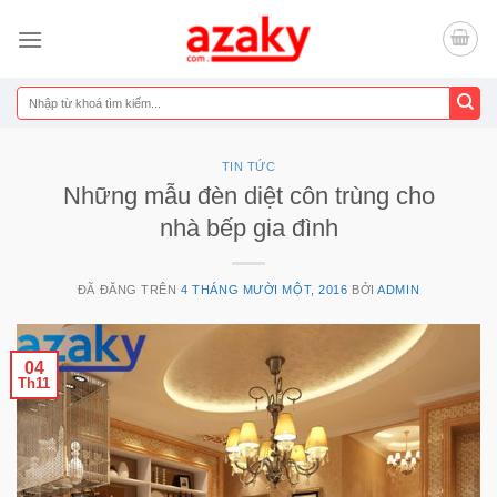
Chuyển
đến
nội
dung
Tìm
kiếm:
TIN TỨC
Những mẫu đèn diệt côn trùng cho
nhà bếp gia đình
ĐÃ ĐĂNG TRÊN
4 THÁNG MƯỜI MỘT, 2016
BỞI
ADMIN
04
Th11