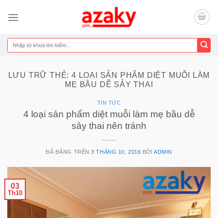
Chuyển
đến
nội
dung
Tìm
kiếm:
LƯU TRỮ THẺ:
4 LOẠI SẢN PHẨM DIỆT MUỖI LÀM
MẸ BẦU DỄ SẢY THAI
TIN TỨC
4 loại sản phẩm diệt muỗi làm mẹ bầu dễ
sảy thai nên tránh
ĐÃ ĐĂNG TRÊN
3 THÁNG 10, 2016
BỞI
ADMIN
03
Th10