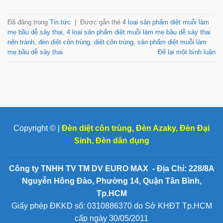
Đã đăng trong
Tin tức
|
Được gắn thẻ
4 loại sản phẩm diệt muỗi làm
mẹ bầu dễ sảy thai
,
4 loại sản phẩm diệt muỗi làm mẹ bầu dễ sảy thai
nên tránh
,
đèn diệt côn trùng
,
diệt côn trùng
,
sản phẩm diệt muỗi làm
mẹ bầu dễ sảy thai
Để lại một bình luận
Copyright © |
Đèn diệt côn trùng
,
Đèn Azaky
,
Đèn Đại
Sinh
,
Đèn dân dụng
Công ty TNHH TV TM DV EURO MAX - Địa Chỉ: 228/8A
Nguyễn Hồng Đào, Phường 14, Quận Tân Bình,
Tp.HCM
Giấy phép ĐKKD số: 0310886370 do Sở KHĐT Tp.HCM
cấp ngày 30/05/2011