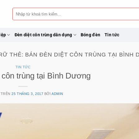
Tìm
228/8A 
kiếm:
iệp
Đèn diệt côn trùng dân dụng
Bóng đèn
Tin tức
RỮ THẺ:
BÁN ĐÈN DIỆT CÔN TRÙNG TẠI BÌNH
TIN TỨC
 côn trùng tại Bình Dương
 TRÊN
25 THÁNG 3, 2017
BỞI
ADMIN