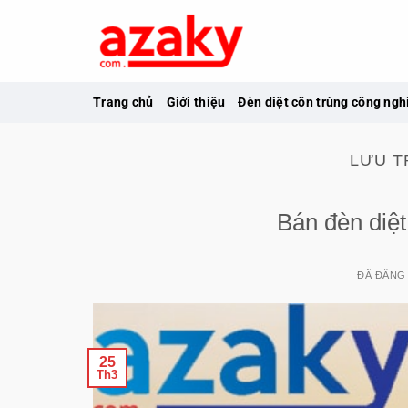
Chuyển
đến
nội
dung
Trang chủ
Giới thiệu
Đèn diệt côn trùng công ngh
LƯU T
Bán đèn diệt
ĐÃ ĐĂNG
25
Th3