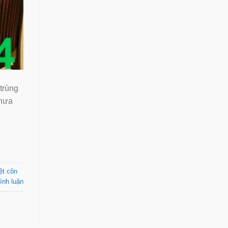
trùng
chưa
ệt côn
ình luận