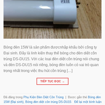
Bóng đèn 15W là sản phẩm đượcnhập khẩu bởi công ty
Đại sinh. Đây là linh kiện thay thế bóng cho đèn diệt côn
trùng DS-DU15. Với các loại đèn diệt côn trùng nói chung
và đèn DS-DU15 nói riêng, bóng đèn luôn có vai trò quan
trọng nhất trong việc thu hút côn trùng […]
TIẾP TỤC ĐỌC
→
Đã đăng trong
Phụ Kiện Đèn Diệt Côn Trùng
|
Được gắn thẻ
Bóng đèn
15W (Đại sinh)
,
Bóng đèn diệt côn trùng DS-DU15
Để lại một bình luận