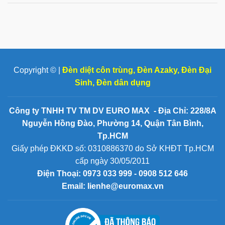
Copyright © |
Đèn diệt côn trùng
,
Đèn Azaky
,
Đèn Đại
Sinh
,
Đèn dân dụng
Công ty TNHH TV TM DV EURO MAX - Địa Chỉ: 228/8A
Nguyễn Hồng Đào, Phường 14, Quận Tân Bình,
Tp.HCM
Giấy phép ĐKKD số: 0310886370 do Sở KHĐT Tp.HCM
cấp ngày 30/05/2011
Điện Thoại:
0973 033 999 - 0908 512 646
Email: lienhe@euromax.vn