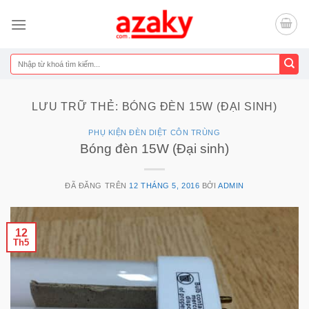
Chuyển
đến
nội
dung
Tìm
kiếm:
LƯU TRỮ THẺ:
BÓNG ĐÈN 15W (ĐẠI SINH)
PHỤ KIỆN ĐÈN DIỆT CÔN TRÙNG
Bóng đèn 15W (Đại sinh)
ĐÃ ĐĂNG TRÊN
12 THÁNG 5, 2016
BỞI
ADMIN
12
Th5