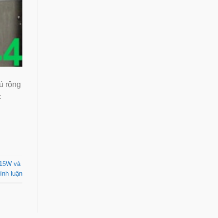
ủ rộng
c
p 15W và
ình luận