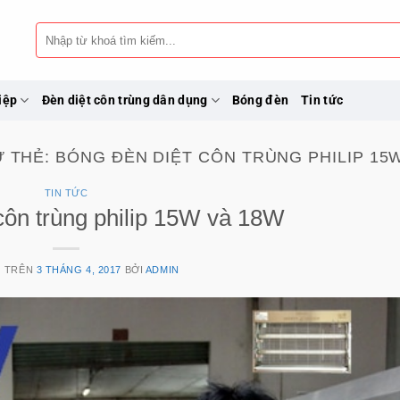
Tìm
kiếm:
iệp
Đèn diệt côn trùng dân dụng
Bóng đèn
Tin tức
Ữ THẺ:
BÓNG ĐÈN DIỆT CÔN TRÙNG PHILIP 15
TIN TỨC
côn trùng philip 15W và 18W
G TRÊN
3 THÁNG 4, 2017
BỞI
ADMIN