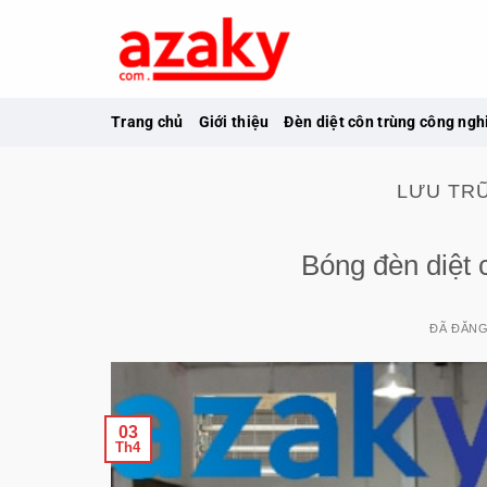
Chuyển
đến
nội
dung
Trang chủ
Giới thiệu
Đèn diệt côn trùng công ngh
LƯU TR
Bóng đèn diệt 
ĐÃ ĐĂN
03
Th4