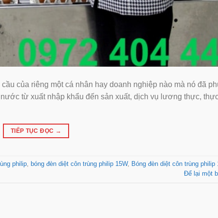
u cầu của riêng một cá nhân hay doanh nghiệp nào mà nó đã ph
 nước từ xuất nhập khẩu đến sản xuất, dịch vụ lương thực, thự
TIẾP TỤC ĐỌC
→
ùng philip
,
bóng đèn diệt côn trùng philip 15W
,
Bóng đèn diệt côn trùng phili
Để lại một b