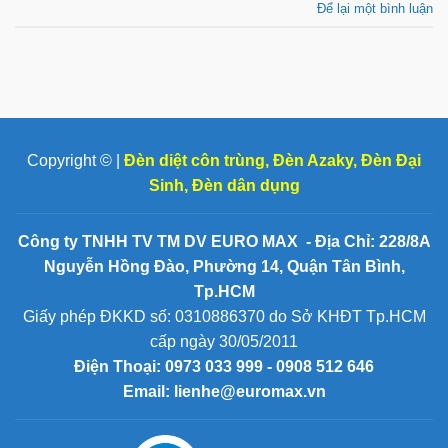
Để lại một bình luận
Copyright © |
Đèn diệt côn trùng
,
Đèn Azaky
,
Đèn Đại
Sinh
,
Đèn dân dụng
Công ty TNHH TV TM DV EURO MAX - Địa Chỉ: 228/8A
Nguyễn Hồng Đào, Phường 14, Quận Tân Bình,
Tp.HCM
Giấy phép ĐKKD số: 0310886370 do Sở KHĐT Tp.HCM
cấp ngày 30/05/2011
Điện Thoại:
0973 033 999 - 0908 512 646
Email: lienhe@euromax.vn