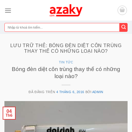
Chuyển
đến
nội
dung
Tìm
kiếm:
LƯU TRỮ THẺ:
BÓNG ĐÈN DIỆT CÔN TRÙNG
THAY THẾ CÓ NHỮNG LOẠI NÀO?
TIN TỨC
Bóng đèn diệt côn trùng thay thế có những
loại nào?
ĐÃ ĐĂNG TRÊN
4 THÁNG 6, 2016
BỞI
ADMIN
04
Th6