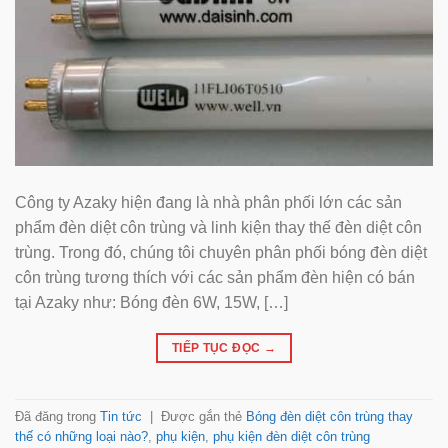
Công ty Azaky hiện đang là nhà phân phối lớn các sản
phẩm đèn diệt côn trùng và linh kiện thay thế đèn diệt côn
trùng. Trong đó, chúng tôi chuyên phân phối bóng đèn diệt
côn trùng tương thích với các sản phẩm đèn hiện có bán
tại Azaky như: Bóng đèn 6W, 15W, […]
TIẾP TỤC ĐỌC
→
Đã đăng trong
Tin tức
|
Được gắn thẻ
Bóng đèn diệt côn trùng thay
thế có những loại nào?
,
phụ kiện
,
phụ kiện đèn diệt côn trùng