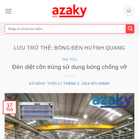
Chuyển
đến
nội
dung
Tìm
kiếm:
LƯU TRỮ THẺ:
BÓNG ĐÈN HUỲNH QUANG
TIN TỨC
Đèn diệt côn trùng sử dụng bóng chống vỡ
ĐÃ ĐĂNG TRÊN
17 THÁNG 5, 2016
BỞI
ADMIN
17
Th5