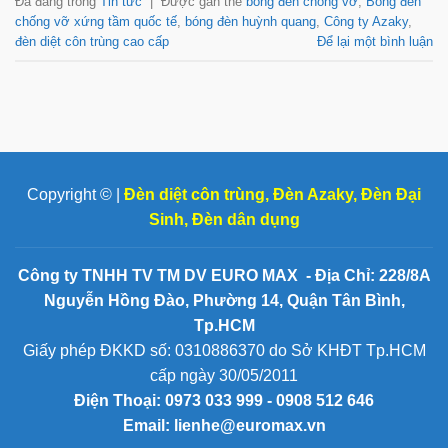
Đã đăng trong
Tin tức
|
Được gắn thẻ
bóng đèn chống vỡ
,
Bóng đèn
chống vỡ xứng tầm quốc tế
,
bóng đèn huỳnh quang
,
Công ty Azaky
,
đèn diệt côn trùng cao cấp
Để lại một bình luận
Copyright © |
Đèn diệt côn trùng
,
Đèn Azaky
,
Đèn Đại
Sinh
,
Đèn dân dụng
Công ty TNHH TV TM DV EURO MAX - Địa Chỉ: 228/8A
Nguyễn Hồng Đào, Phường 14, Quận Tân Bình,
Tp.HCM
Giấy phép ĐKKD số: 0310886370 do Sở KHĐT Tp.HCM
cấp ngày 30/05/2011
Điện Thoại:
0973 033 999 - 0908 512 646
Email: lienhe@euromax.vn