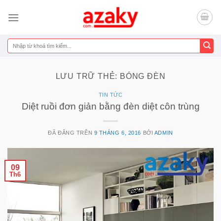
Chuyển
đến
nội
dung
Tìm
kiếm:
LƯU TRỮ THẺ:
BÓNG ĐÈN
TIN TỨC
Diệt ruồi đơn giản bằng đèn diệt côn trùng
ĐÃ ĐĂNG TRÊN
9 THÁNG 6, 2016
BỞI
ADMIN
09
Th6