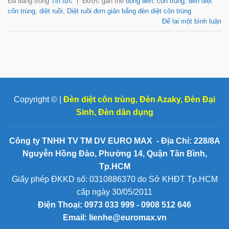
Đã đăng trong
Tin tức
|
Được gắn thẻ
bóng đèn
,
côn trùng
,
đèn diệt
côn trùng
,
diệt ruồi
,
Diệt ruồi đơn giản bằng đèn diệt côn trùng
Để lại một bình luận
Copyright © |
Đèn diệt côn trùng
,
Đèn Azaky
,
Đèn Đại
Sinh
,
Đèn dân dụng
Công ty TNHH TV TM DV EURO MAX - Địa Chỉ: 228/8A
Nguyễn Hồng Đào, Phường 14, Quận Tân Bình,
Tp.HCM
Giấy phép ĐKKD số: 0310886370 do Sở KHĐT Tp.HCM
cấp ngày 30/05/2011
Điện Thoại:
0973 033 999 - 0908 512 646
Email: lienhe@euromax.vn