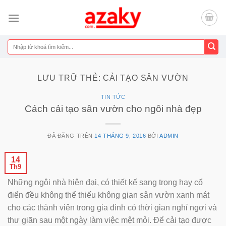
Chuyển
đến
nội
dung
Tìm
kiếm:
LƯU TRỮ THẺ:
CẢI TẠO SÂN VƯỜN
TIN TỨC
Cách cải tạo sân vườn cho ngôi nhà đẹp
ĐÃ ĐĂNG TRÊN
14 THÁNG 9, 2016
BỞI
ADMIN
14
Th9
Những ngôi nhà hiện đại, có thiết kế sang trọng hay cổ
điển đều không thể thiếu không gian sân vườn xanh mát
cho các thành viên trong gia đình có thời gian nghỉ ngơi và
thư giãn sau một ngày làm việc mệt mỏi. Để cải tạo được