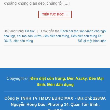
khoảng không gian đẹp, chúng tôi […]
TIẾP TỤC ĐỌC
→
Đã đăng trong
Tin tức
|
Được gắn thẻ
Cách cải tạo sân vườn cho ngôi
nhà đẹp
,
cải tạo sân vườn
,
đèn diệt côn trùng
,
Đèn diệt côn trùng DS-
DU15
,
diệt côn trùng
Để lại một bình luận
Copyright © |
Đèn diệt côn trùng
,
Đèn Azaky
,
Đèn Đại
Sinh
,
Đèn dân dụng
Công ty TNHH TV TM DV EURO MAX - Địa Chỉ: 228/8A
Nguyễn Hồng Đào, Phường 14, Quận Tân Bình,