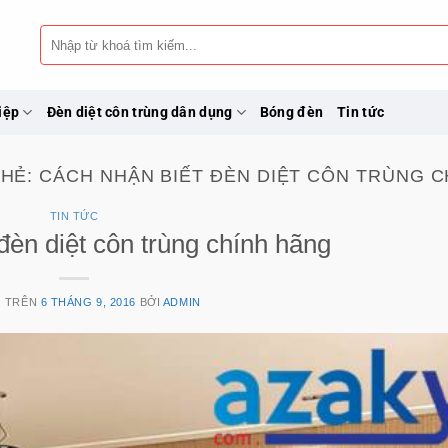
Tìm
kiếm:
iệp
Đèn diệt côn trùng dân dụng
Bóng đèn
Tin tức
THẺ:
CÁCH NHẬN BIẾT ĐÈN DIỆT CÔN TRÙNG C
TIN TỨC
đèn diệt côn trùng chính hãng
G TRÊN
6 THÁNG 9, 2016
BỞI
ADMIN