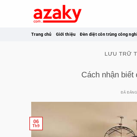
Chuyển
đến
nội
dung
Trang chủ
Giới thiệu
Đèn diệt côn trùng công ngh
LƯU TRỮ 
Cách nhận biết 
ĐÃ ĐĂN
06
Th9