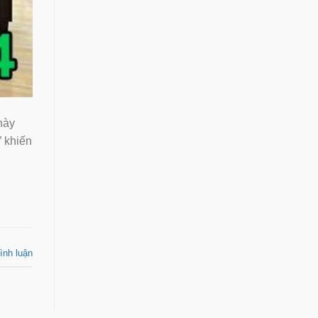
này
” khiến
ình luận