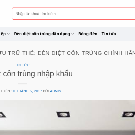
Tìm
kiếm:
iệp
Đèn diệt côn trùng dân dụng
Bóng đèn
Tin tức
ƯU TRỮ THẺ:
ĐÈN DIỆT CÔN TRÙNG CHÍNH HÃ
TIN TỨC
t côn trùng nhập khẩu
 TRÊN
10 THÁNG 5, 2017
BỞI
ADMIN