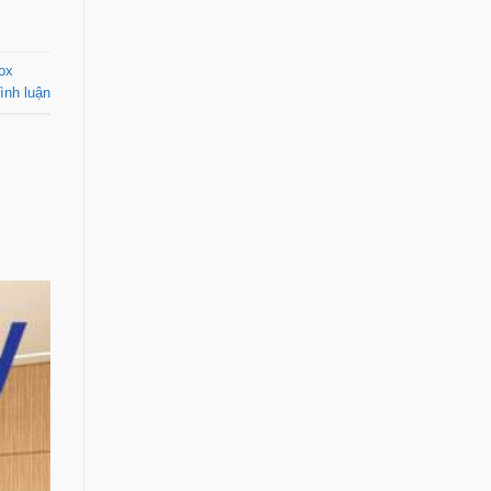
nox
ình luận