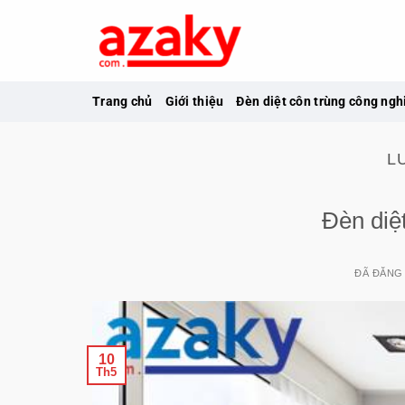
Chuyển
đến
nội
dung
Trang chủ
Giới thiệu
Đèn diệt côn trùng công ngh
L
Đèn diệ
ĐÃ ĐĂNG
10
Th5