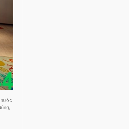
ả nước
dùng,