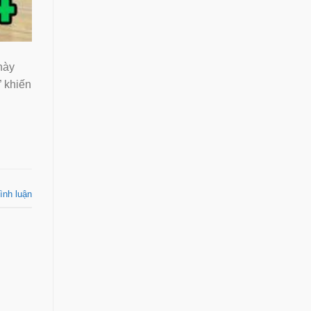
này
” khiến
ình luận