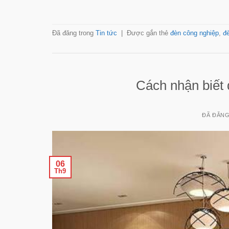
Đã đăng trong
Tin tức
|
Được gắn thẻ
đèn công nghiệp
,
đè
Cách nhận biết 
ĐÃ ĐĂN
06
Th9