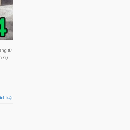
àng từ
m sự
ình luận