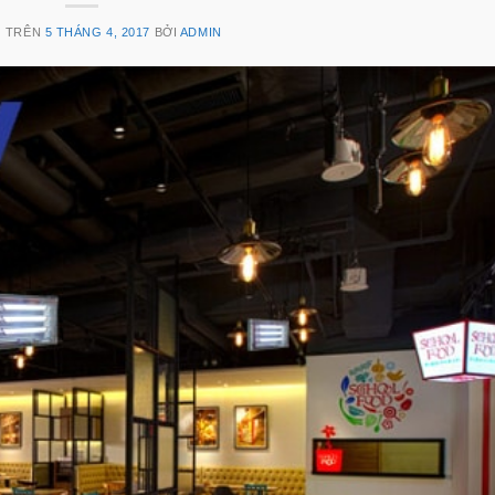
G TRÊN
5 THÁNG 4, 2017
BỞI
ADMIN