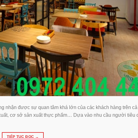
ang nhận được sự quan tâm khá lớn của các khách hàng trên c
 xuất, cơ sở sản xuất thực phẩm… Dựa vào nhu cầu người tiêu 
TIẾP TỤC ĐỌC
→