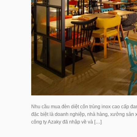
Nhu cầu mua đèn diệt côn trùng inox cao cấp đ
đặc biệt là doanh nghiệp, nhà hàng, xưởng sản
công ty Azaky đã nhập về và […]