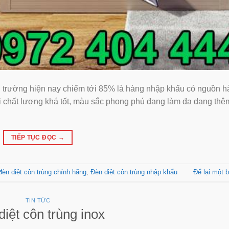
ị trường hiện nay chiếm tới 85% là hàng nhập khẩu có nguồn h
i chất lượng khá tốt, màu sắc phong phú đang làm đa dạng thê
TIẾP TỤC ĐỌC
→
đèn diệt côn trùng chính hãng
,
Đèn diệt côn trùng nhập khẩu
Để lại một b
TIN TỨC
iệt côn trùng inox