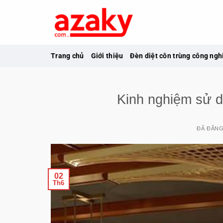
Chuyển
đến
nội
dung
Trang chủ
Giới thiệu
Đèn diệt côn trùng công ngh
Kinh nghiệm sử d
ĐÃ ĐĂN
02
Th6