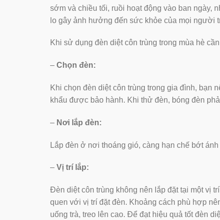
sớm và chiều tối, ruồi hoạt động vào ban ngày, 
lo gây ảnh hưởng đến sức khỏe của mọi người tr
Khi sử dụng đèn diệt côn trùng trong mùa hè cần
–
Chọn đèn:
Khi chọn đèn diệt côn trùng trong gia đình, bạ
khẩu được bảo hành. Khi thử đèn, bóng đèn phải 
–
Nơi lắp đèn:
Lắp đèn ở nơi thoáng gió, càng hạn chế bớt ánh
–
Vị trí lắp:
Đèn diệt côn trùng không nên lắp đặt tại một vị trí
quen với vị trí đặt đèn. Khoảng cách phù hợp nên
uống trà, treo lên cao. Để đạt hiệu quả tốt đèn d