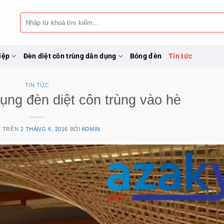
Tìm
kiếm:
iệp
Đèn diệt côn trùng dân dụng
Bóng đèn
Tin tức
TIN TỨC
ụng đèn diệt côn trùng vào hè
G TRÊN
2 THÁNG 6, 2016
BỞI
ADMIN