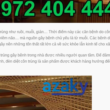
trùng như ruồi, muỗi, gián… Thời điểm này các căn bệnh do côn
t, viêm não… mà nguồn gây bệnh chủ yếu là từ muỗi. Các bệnh d
y nên những tổn thất rất lớn cả về sức khỏe lẫn kinh tế cho xã
côn trùng gây bệnh trong nhà được nhiều người quan tâm. Để đả
đình, đèn diệt côn trùng là sản phẩm được khách hàng hướng đ