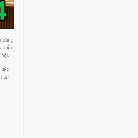
 trùng
o ruồi
 hội.
m bảo
ến sử