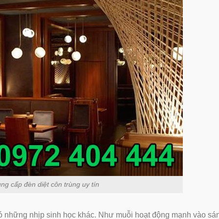
g cấp đèn diệt côn trùng uy tín
có những nhịp sinh học khác. Như muỗi hoạt động mạnh vào sá