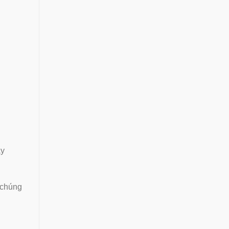
ây
 chúng