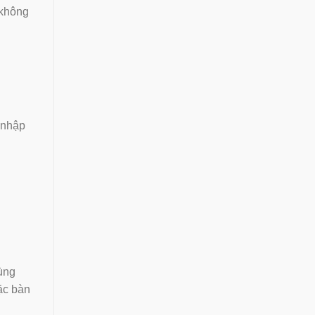
 không
 nhập
rùng
oặc bàn