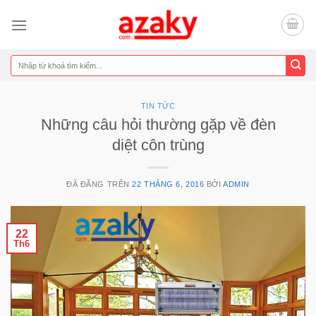
Chuyển
đến
nội
dung
Tìm
kiếm:
TIN TỨC
Những câu hỏi thường gặp về đèn
diệt côn trùng
ĐÃ ĐĂNG TRÊN
22 THÁNG 6, 2016
BỞI
ADMIN
22
Th6