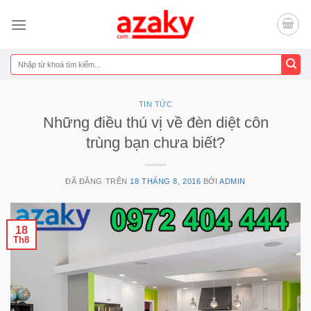
Chuyển
đến
nội
dung
Tìm
kiếm:
TIN TỨC
Những điều thú vị về đèn diệt côn
trùng bạn chưa biết?
ĐÃ ĐĂNG TRÊN
18 THÁNG 8, 2016
BỞI
ADMIN
18
Th8