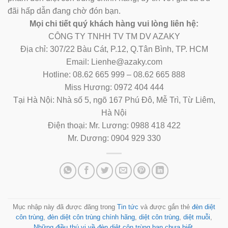
đãi hấp dẫn đang chờ đón bạn.
Mọi chi tiết quý khách hàng vui lòng liên hệ:
CÔNG TY TNHH TV TM DV AZAKY
Địa chỉ: 307/22 Bàu Cát, P.12, Q.Tân Bình, TP. HCM
Email: Lienhe@azaky.com
Hotline: 08.62 665 999 – 08.62 665 888
Miss Hương: 0972 404 444
Tại Hà Nội: Nhà số 5, ngõ 167 Phú Đô, Mễ Trì, Từ Liêm,
Hà Nội
Điện thoại: Mr. Lương: 0988 418 422
Mr. Dương: 0904 929 330
Mục nhập này đã được đăng trong
Tin tức
và được gắn thẻ
đèn diệt
côn trùng
,
đèn diệt côn trùng chính hãng
,
diệt côn trùng
,
diệt muỗi
,
Những điều thú vị về đèn diệt côn trùng bạn chưa biết
.