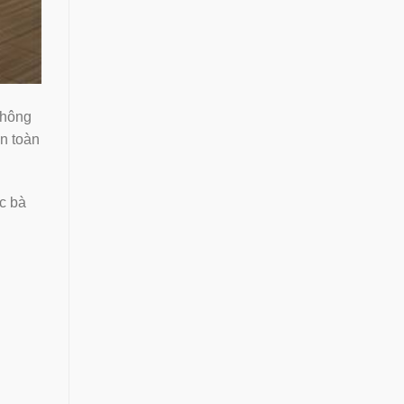
 không
an toàn
c bà