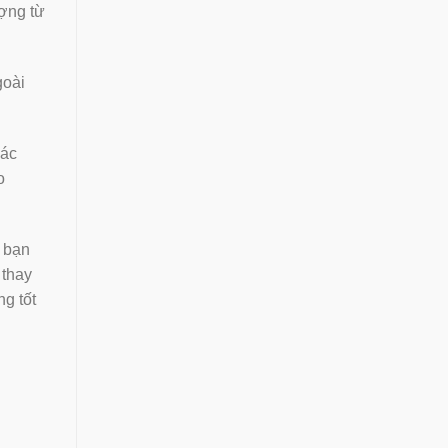
ợng từ
goài
các
o
 bạn
g thay
g tốt