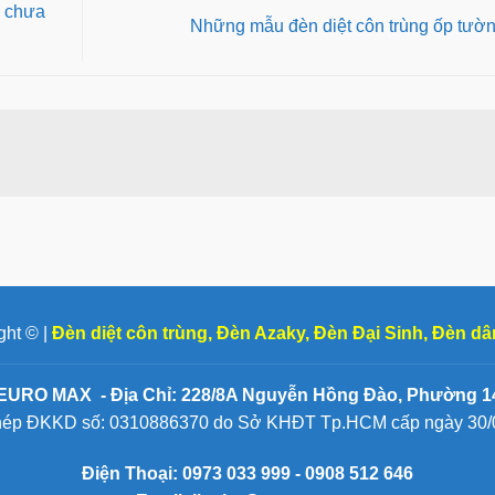
̣n chưa
Những mẫu đèn diệt côn trùng ốp tươ
ght © |
Đèn diệt côn trùng
,
Đèn Azaky
,
Đèn Đại Sinh
,
Đèn dâ
EURO MAX - Địa Chỉ: 228/8A Nguyễn Hồng Đào, Phường 14
hép ĐKKD số: 0310886370 do Sở KHĐT Tp.HCM cấp ngày 30/
Điện Thoại:
0973 033 999 - 0908 512 646