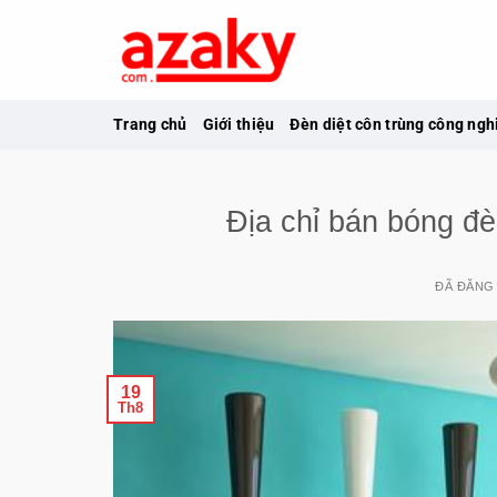
Chuyển
đến
nội
dung
Trang chủ
Giới thiệu
Đèn diệt côn trùng công ngh
Địa chỉ bán bóng 
ĐÃ ĐĂNG
19
Th8