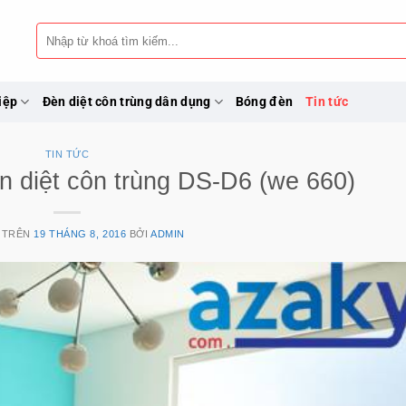
Tìm
kiếm:
iệp
Đèn diệt côn trùng dân dụng
Bóng đèn
Tin tức
TIN TỨC
đèn diệt côn trùng DS-D6 (we 660)
 TRÊN
19 THÁNG 8, 2016
BỞI
ADMIN