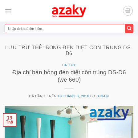
Chuyển
đến
nội
dung
Tìm
kiếm:
LƯU TRỮ THẺ:
BÓNG ĐÈN DIỆT CÔN TRÙNG DS-
D6
TIN TỨC
Địa chỉ bán bóng đèn diệt côn trùng DS-D6
(we 660)
ĐÃ ĐĂNG TRÊN
19 THÁNG 8, 2016
BỞI
ADMIN
19
Th8