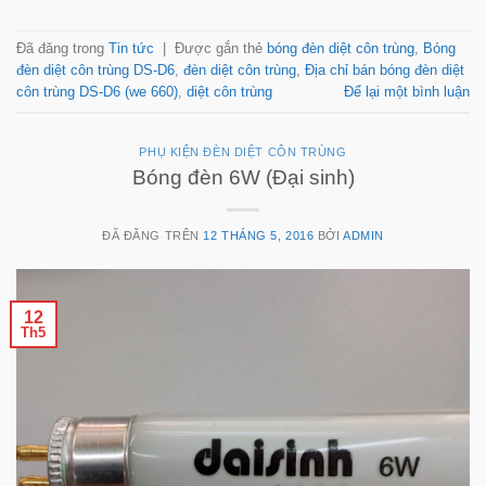
Đã đăng trong
Tin tức
|
Được gắn thẻ
bóng đèn diệt côn trùng
,
Bóng
đèn diệt côn trùng DS-D6
,
đèn diệt côn trùng
,
Địa chỉ bán bóng đèn diệt
côn trùng DS-D6 (we 660)
,
diệt côn trùng
Để lại một bình luận
PHỤ KIỆN ĐÈN DIỆT CÔN TRÙNG
Bóng đèn 6W (Đại sinh)
ĐÃ ĐĂNG TRÊN
12 THÁNG 5, 2016
BỞI
ADMIN
12
Th5