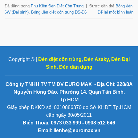
Đã đăng trong
Phụ Kiện Đèn Diệt Côn Trùng
|
Được gắn thẻ
Bóng đèn
6W (Đại sinh)
,
Bóng đèn diệt côn trùng DS-D6
Để lại một bình luận
Copyright © |
Đèn diệt côn trùng
,
Đèn Azaky
,
Đèn Đại
Sinh
,
Đèn dân dụng
Công ty TNHH TV TM DV EURO MAX - Địa Chỉ: 228/8A
Nguyễn Hồng Đào, Phường 14, Quận Tân Bình,
Tp.HCM
Giấy phép ĐKKD số: 0310886370 do Sở KHĐT Tp.HCM
cấp ngày 30/05/2011
Điện Thoại:
0973 033 999 - 0908 512 646
Email: lienhe@euromax.vn