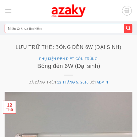
Chuyển
đến
nội
dung
Tìm
kiếm:
LƯU TRỮ THẺ:
BÓNG ĐÈN 6W (ĐẠI SINH)
PHỤ KIỆN ĐÈN DIỆT CÔN TRÙNG
Bóng đèn 6W (Đại sinh)
ĐÃ ĐĂNG TRÊN
12 THÁNG 5, 2016
BỞI
ADMIN
12
Th5