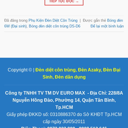
TIẾP TỤC ĐỌC
→
Đã đăng trong
Phụ Kiện Đèn Diệt Côn Trùng
|
Được gắn thẻ
Bóng đèn
6W (Đại sinh)
,
Bóng đèn diệt côn trùng DS-D6
Để lại một bình luận
Copyright © |
Đèn diệt côn trùng
,
Đèn Azaky
,
Đèn Đại
Sinh
,
Đèn dân dụng
Công ty TNHH TV TM DV EURO MAX - Địa Chỉ: 228/8A
Nguyễn Hồng Đào, Phường 14, Quận Tân Bình,
Tp.HCM
Giấy phép ĐKKD số: 0310886370 do Sở KHĐT Tp.HCM
cấp ngày 30/05/2011