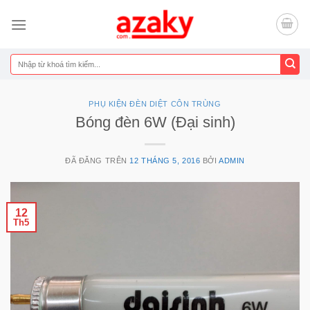
Chuyển
đến
nội
dung
Tìm
kiếm:
PHỤ KIỆN ĐÈN DIỆT CÔN TRÙNG
Bóng đèn 6W (Đại sinh)
ĐÃ ĐĂNG TRÊN
12 THÁNG 5, 2016
BỞI
ADMIN
12
Th5