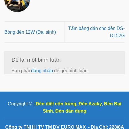
Tấm bảng dán cho đèn DS-
Bóng đèn 12W (Đại sinh)
D152G
Để lại một bình luận
Bạn phải
đăng nhập
để gửi bình luận.
Copyright © |
Đèn diệt côn trùng
,
Đèn Azaky
,
Đèn Đại
Sinh
,
Đèn dân dụng
Công ty TNHH TV TM DV EURO MAX - Địa Chỉ: 228/8A