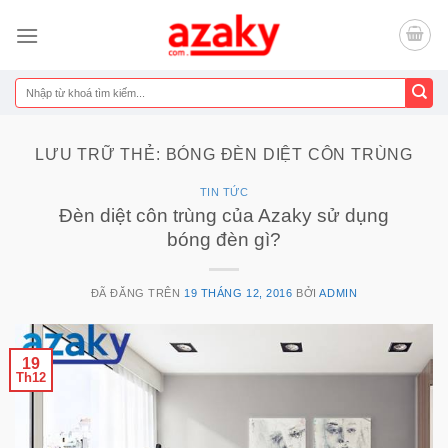
Chuyển
đến
nội
dung
Tìm
kiếm:
LƯU TRỮ THẺ:
BÓNG ĐÈN DIỆT CÔN TRÙNG
TIN TỨC
Đèn diệt côn trùng của Azaky sử dụng
bóng đèn gì?
ĐÃ ĐĂNG TRÊN
19 THÁNG 12, 2016
BỞI
ADMIN
19
Th12