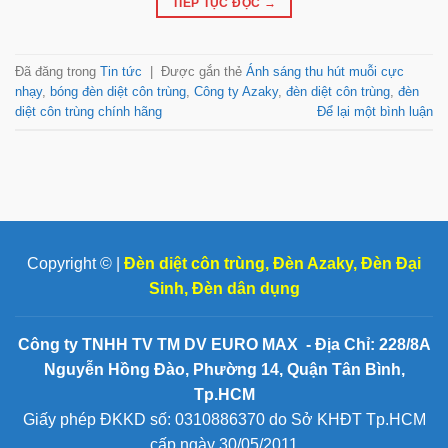
TIẾP TỤC ĐỌC
→
Đã đăng trong
Tin tức
|
Được gắn thẻ
Ánh sáng thu hút muỗi cực
nhạy
,
bóng đèn diệt côn trùng
,
Công ty Azaky
,
đèn diệt côn trùng
,
đèn
diệt côn trùng chính hãng
Để lại một bình luận
Copyright © |
Đèn diệt côn trùng
,
Đèn Azaky
,
Đèn Đại
Sinh
,
Đèn dân dụng
Công ty TNHH TV TM DV EURO MAX - Địa Chỉ: 228/8A
Nguyễn Hồng Đào, Phường 14, Quận Tân Bình,
Tp.HCM
Giấy phép ĐKKD số: 0310886370 do Sở KHĐT Tp.HCM
cấp ngày 30/05/2011