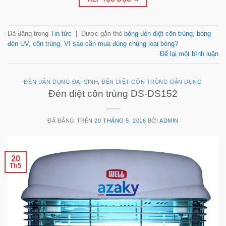
Đã đăng trong
Tin tức
|
Được gắn thẻ
bóng đèn diệt côn trùng
,
bóng
đèn UV
,
côn trùng
,
Vì sao cần mua đúng chủng loại bóng?
Để lại một bình luận
ĐÈN DÂN DỤNG ĐẠI SINH
,
ĐÈN DIỆT CÔN TRÙNG DÂN DỤNG
Đèn diệt côn trùng DS-DS152
ĐÃ ĐĂNG TRÊN
20 THÁNG 5, 2016
BỞI
ADMIN
20
Th5