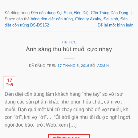
Đã đăng trong
Đèn dân dụng Đại Sinh
,
Đèn Diệt Côn Trùng Dân Dụng
|
Được gắn thẻ
bóng đèn diệt côn trùng
,
Công ty Azaky
,
Đại sinh
,
Đèn
diệt côn trùng DS-DS152
Để lại một bình luận
TIN TỨC
Ánh sáng thu hút muỗi cực nhạy
ĐÃ ĐĂNG TRÊN
17 THÁNG 5, 2016
BỞI
ADMIN
17
Th5
Đèn diệt côn trùng làm khách hàng “nhẹ tay” so với sử
dụng các sản phẩm khác như phun hóa chất, cầm vợt
muỗi. Bạn quá mệt khi cứ chạy cùng nhà để vợt muỗi, khi
con “ới”, khi vợ “ới”…. “Ôi trời! giá như tôi được nghỉ ngơi
ngồi đọc báo, lướt Web, xem […]