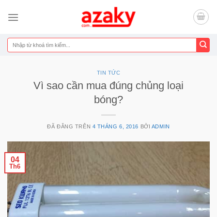
Chuyển
đến
nội
dung
Tìm
kiếm:
TIN TỨC
Vì sao cần mua đúng chủng loại
bóng?
ĐÃ ĐĂNG TRÊN
4 THÁNG 6, 2016
BỞI
ADMIN
04
Th6