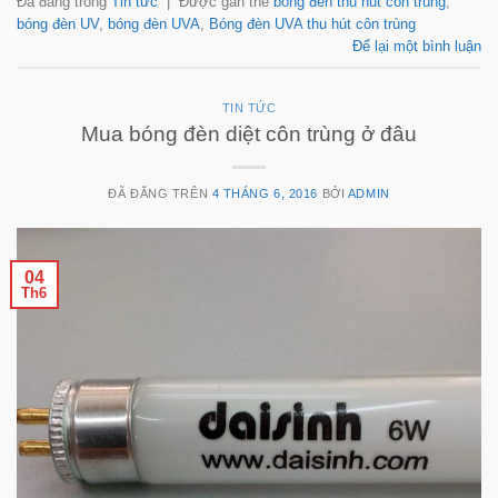
Đã đăng trong
Tin tức
|
Được gắn thẻ
bóng đèn thu hút côn trùng
,
bóng đèn UV
,
bóng đèn UVA
,
Bóng đèn UVA thu hút côn trùng
Để lại một bình luận
TIN TỨC
Mua bóng đèn diệt côn trùng ở đâu
ĐÃ ĐĂNG TRÊN
4 THÁNG 6, 2016
BỞI
ADMIN
04
Th6