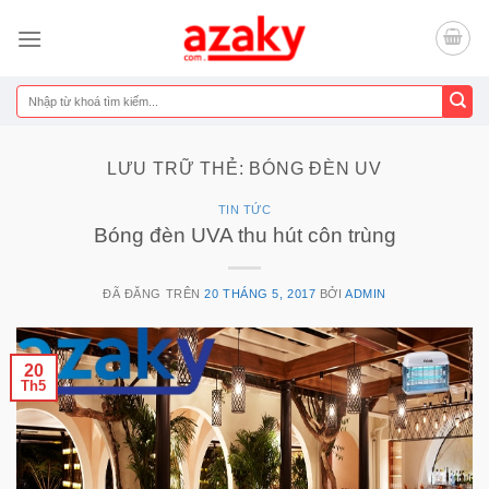
Chuyển
đến
nội
dung
Tìm
kiếm:
LƯU TRỮ THẺ:
BÓNG ĐÈN UV
TIN TỨC
Bóng đèn UVA thu hút côn trùng
ĐÃ ĐĂNG TRÊN
20 THÁNG 5, 2017
BỞI
ADMIN
20
Th5