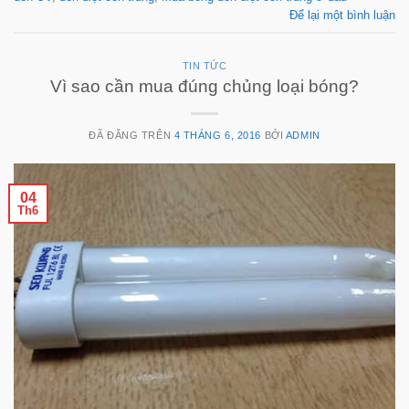
Để lại một bình luận
TIN TỨC
Vì sao cần mua đúng chủng loại bóng?
ĐÃ ĐĂNG TRÊN
4 THÁNG 6, 2016
BỞI
ADMIN
04
Th6