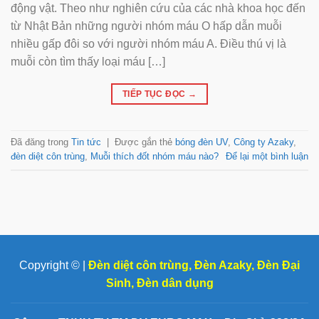
động vật. Theo như nghiên cứu của các nhà khoa học đến
từ Nhật Bản những người nhóm máu O hấp dẫn muỗi
nhiều gấp đôi so với người nhóm máu A. Điều thú vị là
muỗi còn tìm thấy loại máu […]
TIẾP TỤC ĐỌC
→
Đã đăng trong
Tin tức
|
Được gắn thẻ
bóng đèn UV
,
Công ty Azaky
,
đèn diệt côn trùng
,
Muỗi thích đốt nhóm máu nào?
Để lại một bình luận
Copyright © |
Đèn diệt côn trùng
,
Đèn Azaky
,
Đèn Đại
Sinh
,
Đèn dân dụng