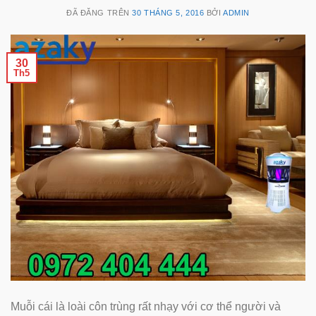
ĐÃ ĐĂNG TRÊN
30 THÁNG 5, 2016
BỞI
ADMIN
30
Th5
Muỗi cái là loài côn trùng rất nhạy với cơ thể người và