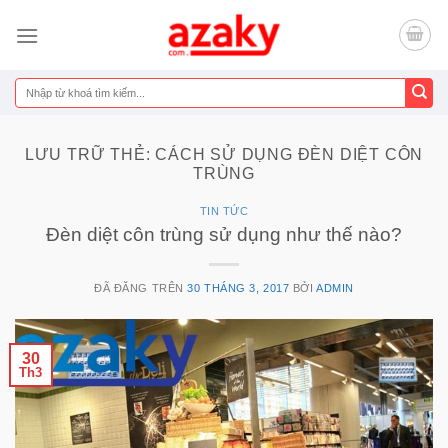
Chuyển
đến
nội
dung
Tìm
kiếm:
LƯU TRỮ THẺ:
CÁCH SỬ DỤNG ĐÈN DIỆT CÔN
TRÙNG
TIN TỨC
Đèn diệt côn trùng sử dụng như thế nào?
ĐÃ ĐĂNG TRÊN
30 THÁNG 3, 2017
BỞI
ADMIN
30
Th3