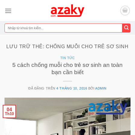
Chuyển
đến
nội
dung
Tìm
kiếm:
LƯU TRỮ THẺ:
CHỐNG MUỖI CHO TRẺ SƠ SINH
TIN TỨC
5 cách chống muỗi cho trẻ sơ sinh an toàn
bạn cần biết
ĐÃ ĐĂNG TRÊN
4 THÁNG 10, 2016
BỞI
ADMIN
04
Th10