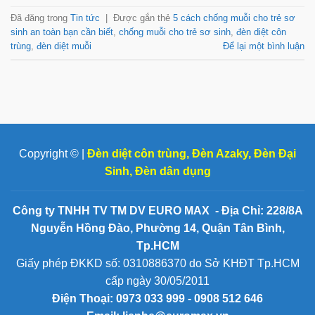
Đã đăng trong
Tin tức
|
Được gắn thẻ
5 cách chống muỗi cho trẻ sơ
sinh an toàn bạn cần biết
,
chống muỗi cho trẻ sơ sinh
,
đèn diệt côn
trùng
,
đèn diệt muỗi
Để lại một bình luận
Copyright © |
Đèn diệt côn trùng
,
Đèn Azaky
,
Đèn Đại
Sinh
,
Đèn dân dụng
Công ty TNHH TV TM DV EURO MAX - Địa Chỉ: 228/8A
Nguyễn Hồng Đào, Phường 14, Quận Tân Bình,
Tp.HCM
Giấy phép ĐKKD số: 0310886370 do Sở KHĐT Tp.HCM
cấp ngày 30/05/2011
Điện Thoại:
0973 033 999 - 0908 512 646